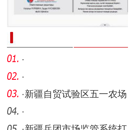
新疆南部红枣采收加工
·
·
·
新疆自贸试验区五一农场
区块：优质营商环境吸引
·
众
·
新疆兵团市场监管系统打