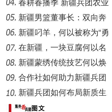
现可持续发展？
春耕春播季 新疆兵团农业
何以持续“耕”新？
新疆男篮董事长：双向奔
赴，篮球成为新疆游子独
新疆叼羊，何以被称为“勇
特
敢者运动”？
在新疆，一块豆腐何以名
扬千里？
新疆蒙绣传统技艺何以焕
发生机？
合作社如何助力新疆兵团
民众“花样”增收？
新疆兵团如何布局新质生
产力的发展？