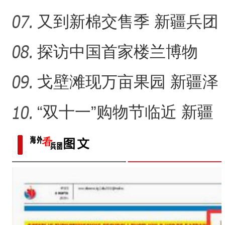
以成中国的“大漠渔乡”？
又到新棉交售季 新疆兵团
落实棉花质量追溯成效几
探访中国首家楼兰博物
何
馆：“楼兰美女”谜几何？
戈壁滩现万亩果园 新疆泽
普“小苹果”如何成为乡村
“双十一”购物节临近 新疆
本土美妆如何“出圈”？