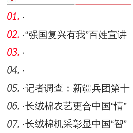
·
·
“强国复兴有我”百姓宣讲
（兵团专场）走进新疆兵
·
·
·
记者调查：新疆兵团第十
二师对市场主体的吸引力
·
长绒棉农艺更合中国“情”
为
·
长绒棉机采彰显中国“智”