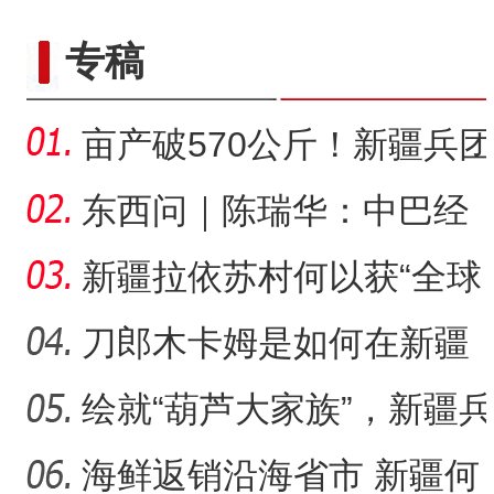
专稿
亩产破570公斤！新疆兵团
万亩盐碱地当年治理当年
东西问｜陈瑞华：中巴经
高
济走廊如何体现“共商共建
新疆拉依苏村何以获“全球
人居环境村落范例”奖？
刀郎木卡姆是如何在新疆
麦盖提县有序传承的？
绘就“葫芦大家族”，新疆兵
团83岁老人为何痴迷烙
海鲜返销沿海省市 新疆何