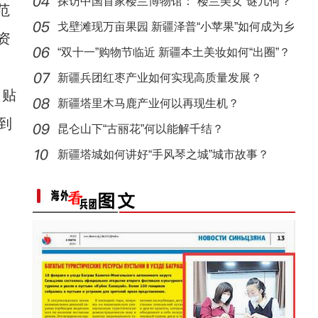
效几何
探访中国首家楼兰博物馆：“楼兰美女”谜几何？
范
戈壁滩现万亩果园 新疆泽普“小苹果”如何成为乡
资
村
“双十一”购物节临近 新疆本土美妆如何“出圈”？
新疆兵团红枣产业如何实现高质量发展？
目贴
新疆塔里木马鹿产业何以再现生机？
到
昆仑山下“古丽花”何以能解千结？
新疆塔城如何讲好“手风琴之城”城市故事？