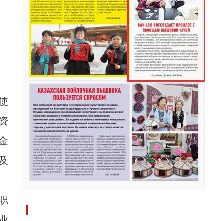
使
资
金
及
职
新疆兵团手艺人用绣塑布偶技艺秀出新疆“老
业