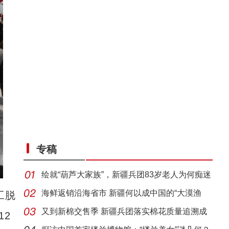
专稿
绘就“葫芦大家族”，新疆兵团83岁老人为何痴迷
烙
海鲜返销沿海省市 新疆何以成中国的“大漠渔
工脱
乡”？
又到新棉交售季 新疆兵团落实棉花质量追溯成
12