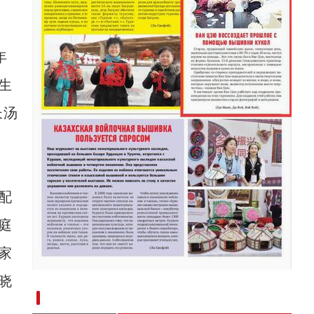
年
生
长汤
配
庭
家
晓
新疆兵团手艺人用绣塑布偶技艺秀出新疆“老