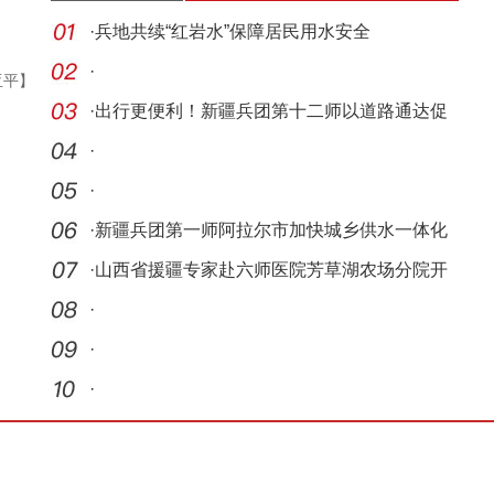
·
兵地共续“红岩水”保障居民用水安全
·
亚平】
·
出行更便利！新疆兵团第十二师以道路通达促
进兵地
·
·
·
新疆兵团第一师阿拉尔市加快城乡供水一体化
建设步
·
山西省援疆专家赴六师医院芳草湖农场分院开
展大型
·
·
·