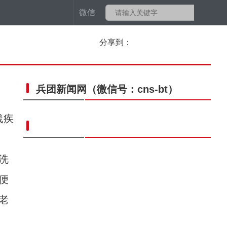
微信
分享到：
兵团新闻网
（微信号：cns-bt）
残疾
洗
便
老