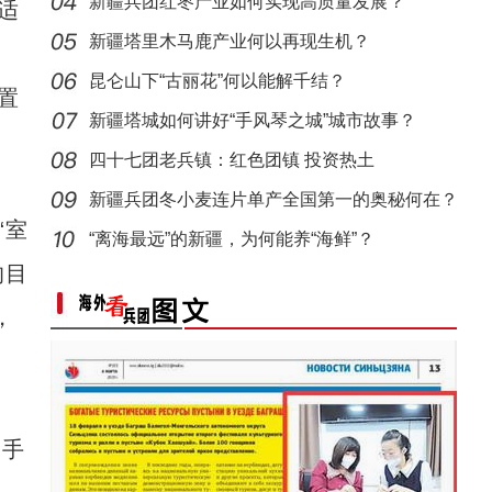
新疆兵团红枣产业如何实现高质量发展？
适
新疆塔里木马鹿产业何以再现生机？
昆仑山下“古丽花”何以能解千结？
置
新疆塔城如何讲好“手风琴之城”城市故事？
四十七团老兵镇：红色团镇 投资热土
新疆兵团冬小麦连片单产全国第一的奥秘何在？
“室
“离海最远”的新疆，为何能养“海鲜”？
的目
，
拍手