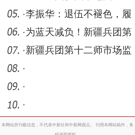
连“访惠聚”工作队小记
·
李振华：退伍不褪色，履
职建新功
·
为蓝天减负！新疆兵团第
十二师住建局稳步推进清
·
新疆兵团第十二师市场监
洁
管局开展涉老欺诈专项整
·
治
·
·
本网站所刊载信息，不代表中新社和中新网观点。 刊用本网站稿件，务
经书面授权。