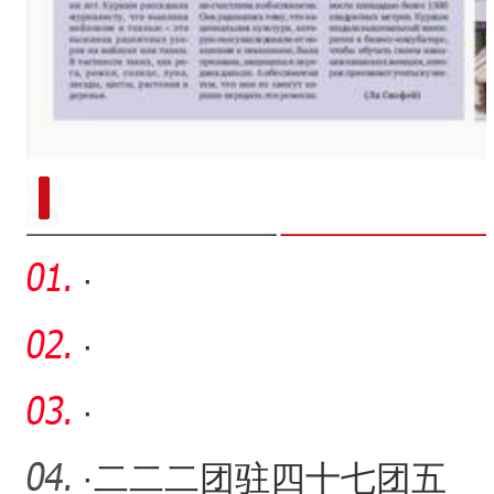
新疆兵团手艺人用绣塑布偶技艺秀
·
·
·
·
二二二团驻四十七团五