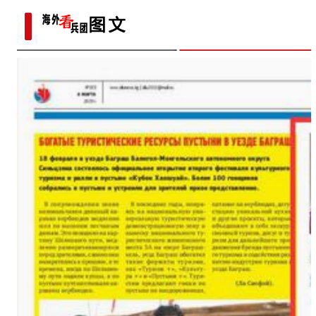
腹地书写“绿色奇迹”？