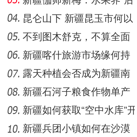
这位技工何以痴迷朽木？
新疆伽师新梅：水果界“后
起之秀”如何“脱颖而出
昆仑山下 新疆昆玉市何以
被称为“玉润之城”
不到图木舒克，不算全面
了解新疆生产建设兵团
新疆喀什旅游市场缘何持
续火热？
露天种植会否成为新疆南
果北种新方式？
新疆石河子粮食作物单产
缘何越来越高？
新疆如何获取“空中水库”开
启密码？
新疆兵团小镇如何在沙漠