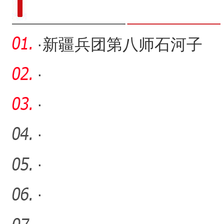
·
新疆兵团第八师石河子
市：科技助农提产量 共推
·
经济
·
·
·
·