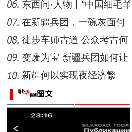
以“串”出大产业？
东西问·人物丨“中国细毛羊
之父”刘守仁：天山脚
在新疆兵团，一碗灰面何
以暖心暖胃？
徒步车师古道 公众考古何
以成为“盘活”新疆文化遗
变废为宝 新疆兵团如何让
盐碱地变“聚宝盆”？
新疆何以实现夜经济繁
荣、释放新活力？一场现
场推