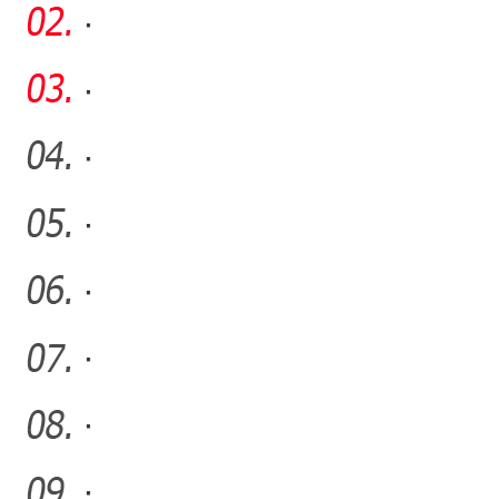
聚”工作队：在青少年心
·
·
·
·
·
·
·
·