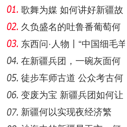
歌舞为媒 如何讲好新疆故
事？
久负盛名的吐鲁番葡萄何
以“串”出大产业？
东西问·人物丨“中国细毛羊
之父”刘守仁：天山脚
在新疆兵团，一碗灰面何
以暖心暖胃？
徒步车师古道 公众考古何
以成为“盘活”新疆文化遗
变废为宝 新疆兵团如何让
盐碱地变“聚宝盆”？
新疆何以实现夜经济繁