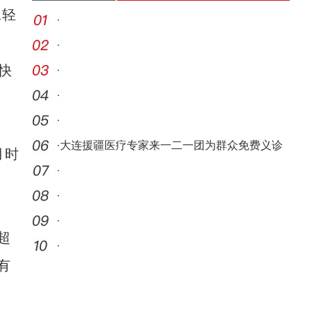
工轻
·
·
快
·
·
·
·
大连援疆医疗专家来一二一团为群众免费义诊
月时
·
·
·
超
·
有