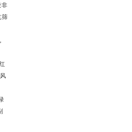
般非
坑筛
，
红
防风
鱼满仓！新疆冰湖水库春捕开渔
绿
副