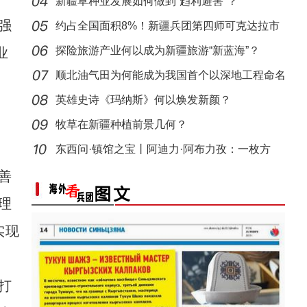
新疆草种业发展如何做到“趋利避害”？
强
约占全国面积8%！新疆兵团第四师可克达拉市
为何能
探险旅游产业何以成为新疆旅游“新蓝海”？
业
顺北油气田为何能成为我国首个以深地工程命名
的项
英雄史诗《玛纳斯》何以焕发新颜？
牧草在新疆种植前景几何？
东西问·镇馆之宝丨阿迪力·阿布力孜：一枚方
印，
善
理
实现
打