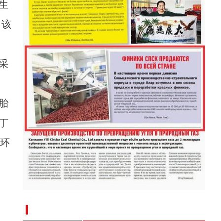
生
，该
采
胎
丁
方环
新疆兵团：红枣加工忙 产品销往全国各地