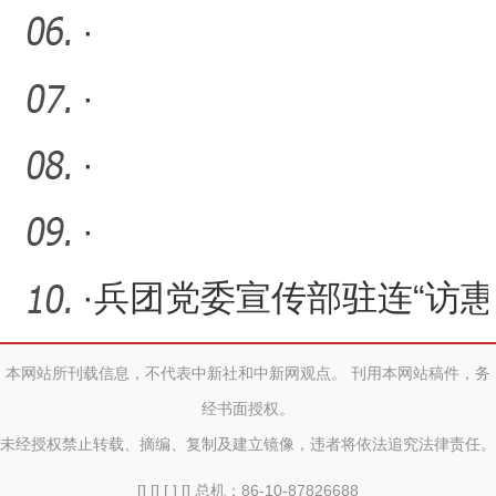
·
·
·
·
·
兵团党委宣传部驻连“访惠
聚”工作队：主题党日活
本网站所刊载信息，不代表中新社和中新网观点。 刊用本网站稿件，务
经书面授权。
未经授权禁止转载、摘编、复制及建立镜像，违者将依法追究法律责任。
[] [] [ ] [] 总机：86-10-87826688