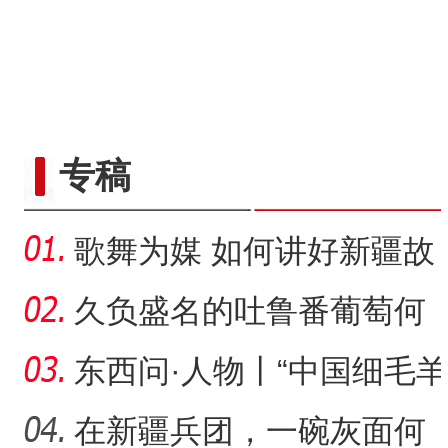
专稿
歌舞为媒 如何讲好新疆故
事？
久负盛名的吐鲁番葡萄何
以“串”出大产业？
东西问·人物丨“中国细毛羊
之父”刘守仁：天山脚
在新疆兵团，一碗灰面何