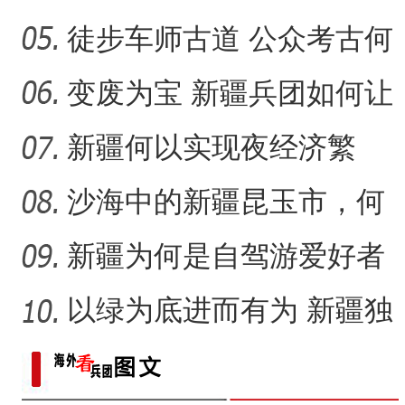
以暖心暖胃？
徒步车师古道 公众考古何
以成为“盘活”新疆文化遗
变废为宝 新疆兵团如何让
盐碱地变“聚宝盆”？
新疆何以实现夜经济繁
荣、释放新活力？一场现
沙海中的新疆昆玉市，何
场推
以让人难忘？
新疆为何是自驾游爱好者
的向往之地？
以绿为底进而有为 新疆独
山子石化如何建成“花园工