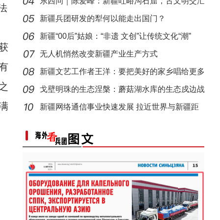
东西问｜陈爱峰：新疆吐峪沟石窟，古文明交汇
法
【与你为邻】吉国马戏表演技师：这里的人和
见证
新疆兵团研发的犁何以能走出国门？
新疆“00后”姑娘：“非遗 文创”让传统文化“潮”
获
无人机悄然改变新疆产业生产方式
有
新疆文艺工作者王洋：要把美好的家乡唱给更多
之
人听
戈壁明珠的生态涅槃：蘑菇湖水库的生态戍边战
满
新疆网络通信事业快速发展 拉近世界与新疆距
新疆柯坪：戈壁荒滩上长出“菜篮子”
离
第一师六团西梅进入采摘期