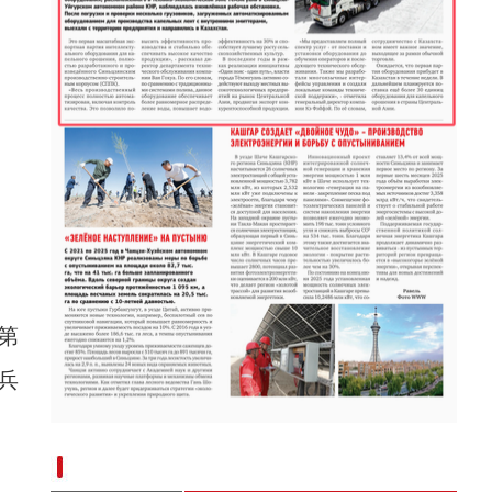
新疆阿克苏：手工艺人木扎帕尔和他的“葫芦
第
兵
“兵团造”内镶贴片式滴灌带设备出口中亚