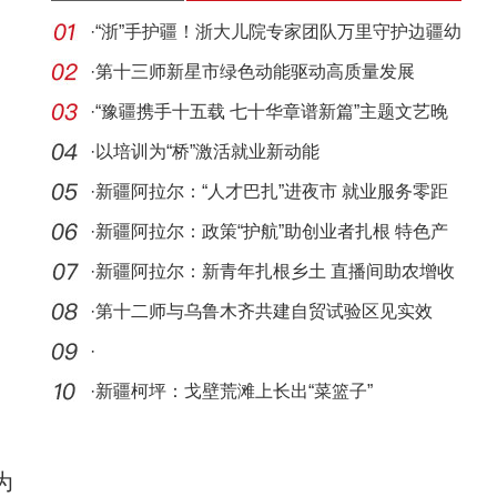
·
“浙”手护疆！浙大儿院专家团队万里守护边疆幼
苗
·
第十三师新星市绿色动能驱动高质量发展
·
“豫疆携手十五载 七十华章谱新篇”主题文艺晚
会将
·
以培训为“桥”激活就业新动能
·
新疆阿拉尔：“人才巴扎”进夜市 就业服务零距
离
·
新疆阿拉尔：政策“护航”助创业者扎根 特色产
业带
·
新疆阿拉尔：新青年扎根乡土 直播间助农增收
·
第十二师与乌鲁木齐共建自贸试验区见实效
·
·
新疆柯坪：戈壁荒滩上长出“菜篮子”
为