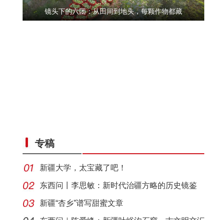
镜头下的六团：从田间到地头，每颗作物都藏
六团举办花式足球挑战赛
专稿
新疆大学，太宝藏了吧！
东西问丨李思敏：新时代治疆方略的历史镜鉴
新疆“杏乡”谱写甜蜜文章