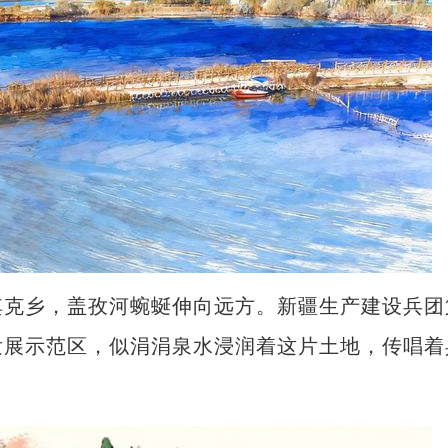
克乡，盖孜河蜿蜒伸向远方。新疆生产建设兵团
发展示范区，似涓涓泉水浸润着这片土地，传唱着