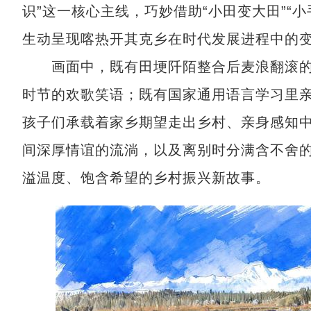
识”这一核心主线，巧妙借助“小田变大田”“
生动呈现喀热开其克乡在时代发展进程中的
画面中，既有田埂阡陌整合后麦浪翻滚的
时节的欢歌笑语；既有国家通用语言学习里
孩子们承载着家乡期望走出乡村、亲身感知
间深厚情谊的流淌，以及离别时分满含不舍
溢温度、饱含希望的乡村振兴新故事。