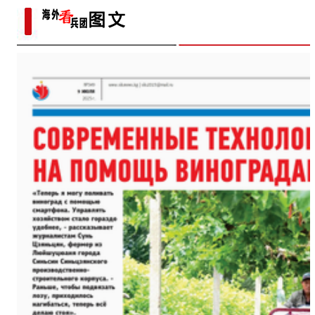
日记记录村子半个多世纪
变
海外华文媒体打卡新疆喀什古
【与你为邻】西班牙机械师