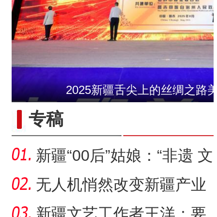
2025新疆舌尖上的丝绸之路
许登金：戈壁滩上的
专稿
新疆“00后”姑娘：“非遗 文
创”让传统文化“潮”
无人机悄然改变新疆产业
生产方式
新疆文艺工作者王洋：要