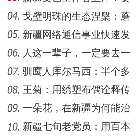
把美好的家乡唱给更多人
戈壁明珠的生态涅槃：蘑
听
菇湖水库的生态戍边战
新疆网络通信事业快速发
新疆戈壁滩上番茄
【与你为邻】俄罗斯教授：
展 拉近世界与新疆距离
人这一辈子，一定要去一
趟新星市！
驯鹰人库尔马西：半个多
世纪的传统文化守望
王菊：用绣塑布偶诠释传
统符号与技艺
一朵花，在新疆为何能治
沙又致富？
新疆七旬老党员：用百本