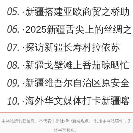
年拳击交流大会训练营开
·
新疆搭建亚欧商贸之桥助
企业“出海”
·
2025新疆舌尖上的丝绸之
路美食节暨昌吉州美食文
·
探访新疆长寿村拉依苏
化
·
新疆戈壁滩上番茄晾晒忙
·
新疆维吾尔自治区原安全
生产监督管理局总工程师
·
海外华文媒体打卡新疆喀
邓
什古城 感受民俗风情
本网站所刊载信息，不代表中新社和中新网观点。 刊用本网站稿件，务
经书面授权。