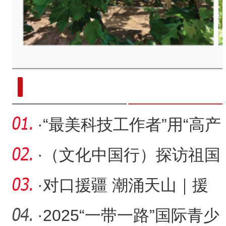
现代科技提升新疆兵团葡萄种
·
“最美科技工作者”用“高产
处方”赋能“西部粮仓
·
（文化中国行）探访祖国
边陲“行走的思政课堂”：
·
对口援疆 潮涌天山｜援
疆“活水”惠泽天山脚下
·
2025“一带一路”国际青少