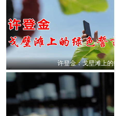
许登金：戈壁滩上的