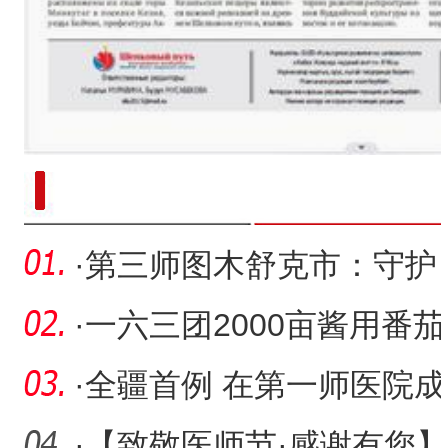
新疆南部红枣采收加工
·
第三师图木舒克市：守护
绿水青山 绘就生态画卷
·
一六三团2000亩酱用番茄
获丰收 机械化采收忙
·
全疆首例 在第一师医院成
功施行
·
【致敬医师节·感谢有您】