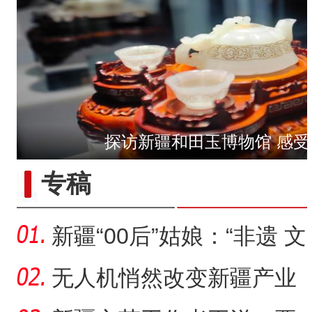
探访新疆和田玉博物馆 感受
【与你为邻】俄罗斯教授：
专稿
新疆“00后”姑娘：“非遗 文
创”让传统文化“潮”
无人机悄然改变新疆产业