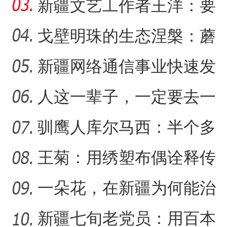
生产方式
新疆文艺工作者王洋：要
把美好的家乡唱给更多人
戈壁明珠的生态涅槃：蘑
听
菇湖水库的生态戍边战
新疆网络通信事业快速发
新疆杂话剧《兵团人家2》
【与你为邻】西班牙机械师
展 拉近世界与新疆距离
人这一辈子，一定要去一
趟新星市！
驯鹰人库尔马西：半个多
世纪的传统文化守望
王菊：用绣塑布偶诠释传
统符号与技艺
一朵花，在新疆为何能治
沙又致富？
新疆七旬老党员：用百本