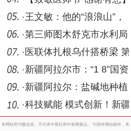
亲爱的医生，我想对您说
·
王文敏：他的“浪浪山”，
变成了兵团这片热土
·
第三师图木舒克市水利局
召开2025年上半年工作总
·
医联体扎根乌什搭桥梁 第
结
一师医院专家送诊传技强
·
新疆阿拉尔市：“1 8”国资
基
监管体系建设初见成效
·
新疆阿拉尔：盐碱地种植
的食葵“飘香”国内外市场
·
科技赋能 模式创新！新疆
阿拉尔市让粮食产业“链”
本网站所刊载信息，不代表中新社和中新网观点。 刊用本网站稿件，务