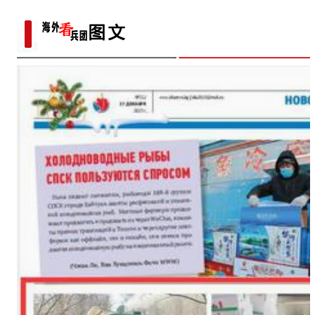
日记记录村子半个多世纪
变
中国新疆国际民族舞蹈节落幕
【与你为邻】海比夫：用六