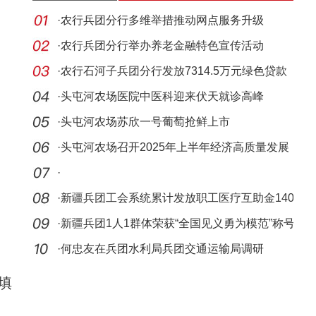
·
农行兵团分行多维举措推动网点服务升级
·
农行兵团分行举办养老金融特色宣传活动
·
农行石河子兵团分行发放7314.5万元绿色贷款
·
头屯河农场医院中医科迎来伏天就诊高峰
·
头屯河农场苏欣一号葡萄抢鲜上市
·
头屯河农场召开2025年上半年经济高质量发展
现场会
·
·
新疆兵团工会系统累计发放职工医疗互助金140
余万元
·
新疆兵团1人1群体荣获“全国见义勇为模范”称号
·
何忠友在兵团水利局兵团交通运输局调研
填