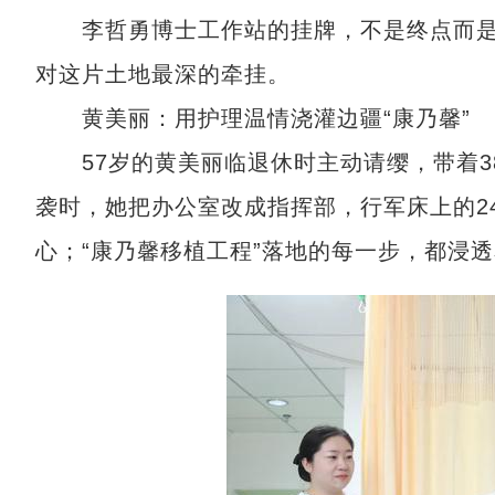
李哲勇博士工作站的挂牌，不是终点而是起
对这片土地最深的牵挂。
黄美丽：用护理温情浇灌边疆“康乃馨”
57岁的黄美丽临退休时主动请缨，带着38
袭时，她把办公室改成指挥部，行军床上的24
心；“康乃馨移植工程”落地的每一步，都浸透