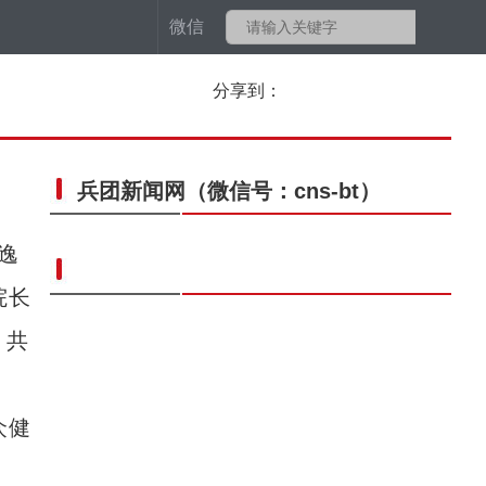
微信
分享到：
兵团新闻网
（微信号：cns-bt）
逸
院长
，共
众健