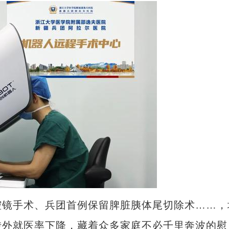
镜手术、兵团首例保留脾脏胰体尾切除术……，
转外就医率下降，藏着众多家庭不必千里奔波的慰