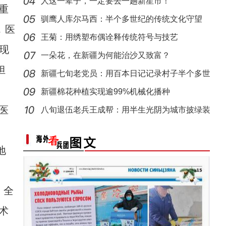
离
人这一辈子，一定要去一趟新星市！
重
新疆阿拉尔市：天山牧场迎来最美季 草原景色
【与你为邻】职业攀登者李渊：16次带国际友
驯鹰人库尔马西：半个多世纪的传统文化守望
，医
王菊：用绣塑布偶诠释传统符号与技艺
现
一朵花，在新疆为何能治沙又致富？
担
新疆七旬老党员：用百本日记记录村子半个多世
纪变
新疆棉花种植实现逾99%机械化播种
医
八旬退伍老兵王成帮：用半生光阴为城市披绿装
“中国新疆民族乐器村”迎来暑期旅游热 吸引
。
【与你为邻】古巴歌手lily：新疆的人文太棒
地
、全
术