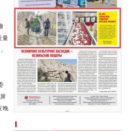
新疆博物馆迎来暑期参观高峰
、
康
质量
，
委
着屏
夜晚
新疆南部红枣采收加工忙