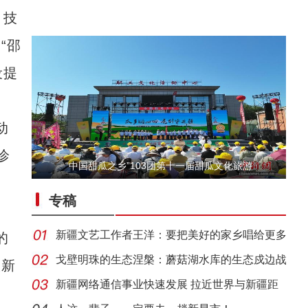
、技
“邵
设提
动
诊
“中国甜瓜之乡”103团第十一届甜瓜文化旅游
新疆阿拉尔市的天山牧场迎来最美季节
专稿
新疆文艺工作者王洋：要把美好的家乡唱给更多
的
人听
戈壁明珠的生态涅槃：蘑菇湖水库的生态戍边战
入新
新疆网络通信事业快速发展 拉近世界与新疆距