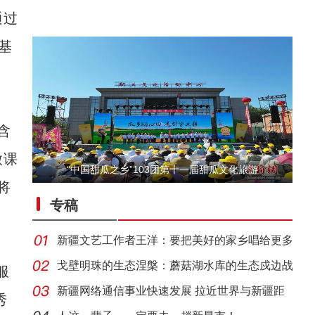
通过
基
含
微课
“中国甜瓜之乡”103团第十一届甜瓜文化旅游
新疆阿拉尔市的天山牧场迎来最美季节
将
专稿
新疆文艺工作者王洋：要把美好的家乡唱给更多
人听
戈壁明珠的生态涅槃：蘑菇湖水库的生态戍边战
服
新疆网络通信事业快速发展 拉近世界与新疆距
秀