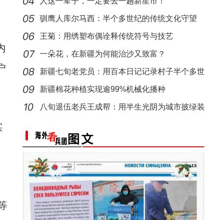
离
人这一辈子，一定要去一趟新星市！
新疆阿拉尔市：天山牧场迎来最美季 草原景色
【与你为邻】职业攀登者李渊：16次带国际友
驯鹰人库尔马西：半个多世纪的传统文化守望
王菊：用绣塑布偶诠释传统符号与技艺
内
一朵花，在新疆为何能治沙又致富？
户
新疆七旬老党员：用百本日记记录村子半个多世
纪变
新疆棉花种植实现逾99%机械化播种
八旬退伍老兵王成帮：用半生光阴为城市披绿装
“中国新疆民族乐器村”迎来暑期旅游热 吸引
实
【与你为邻】古巴歌手lily：新疆的人文太棒
。
等