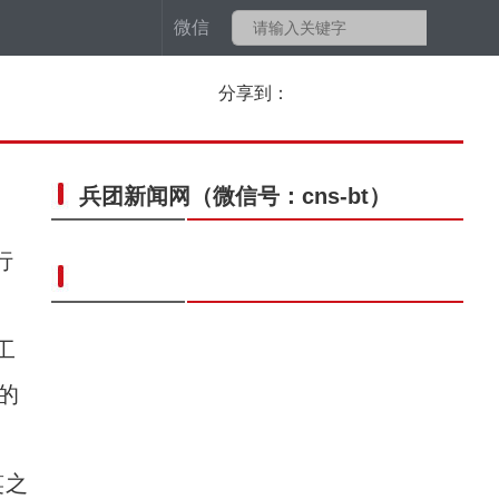
微信
分享到：
兵团新闻网
（微信号：cns-bt）
行
工
的
笑之