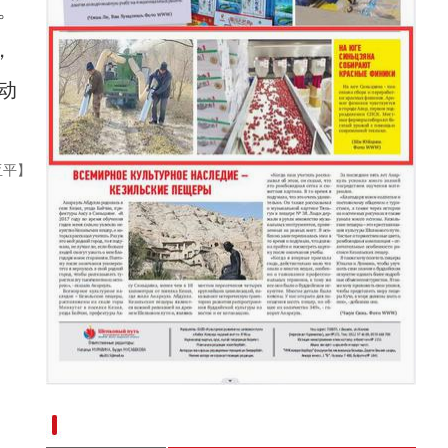
。
新疆博物馆迎来暑期参观高峰
，
动
亚平】
新疆南部红枣采收加工忙