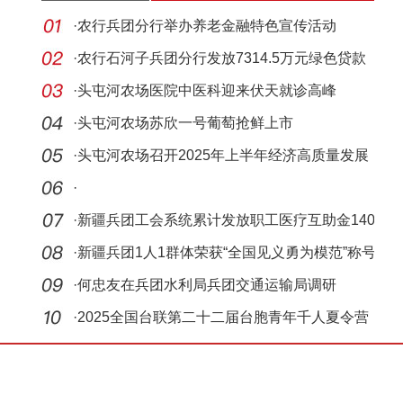
·
农行兵团分行举办养老金融特色宣传活动
·
农行石河子兵团分行发放7314.5万元绿色贷款
·
头屯河农场医院中医科迎来伏天就诊高峰
·
头屯河农场苏欣一号葡萄抢鲜上市
·
头屯河农场召开2025年上半年经济高质量发展
现场会
·
·
新疆兵团工会系统累计发放职工医疗互助金140
余万元
·
新疆兵团1人1群体荣获“全国见义勇为模范”称号
·
何忠友在兵团水利局兵团交通运输局调研
·
2025全国台联第二十二届台胞青年千人夏令营
新疆兵