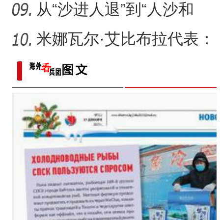
从“沙进人退”到“人沙和
谐”，新疆何以在“死亡
米娜瓦尔·艾比布拉代表：
让少数民族古籍文字“活