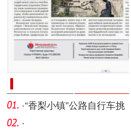
新疆南部红枣采收加工
·
“香梨小镇”公路自行车挑
战赛将于4月13日开赛
·