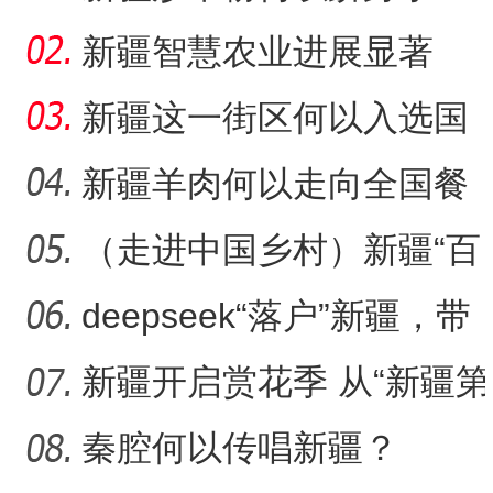
吃“顶流”？
新疆智慧农业进展显著
新疆这一街区何以入选国
家级旅游休闲街区名单？
新疆羊肉何以走向全国餐
桌？
（走进中国乡村）新疆“百
年足球村”：民间赛事拉
deepseek“落户”新疆，带
来了什么？
新疆开启赏花季 从“新疆第
一春”启程感受浪漫之旅
秦腔何以传唱新疆？