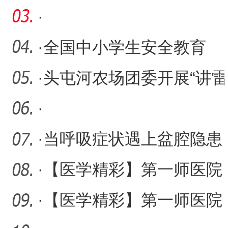
·
·
全国中小学生安全教育
日：安全教育进校园 平安
·
头屯河农场团委开展“讲雷
守护
锋故事 做时代先锋”活动
·
·
当呼吸症状遇上盆腔隐患
援疆专家让梅格斯综合征“
·
【医学精彩】第一师医院
专家提醒：乍暖还寒的春
·
【医学精彩】第一师医院