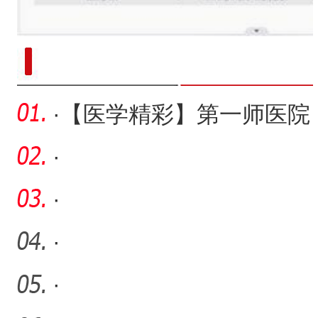
新疆南部红枣采收加工
·
【医学精彩】第一师医院
关节镜微创技术精准复位
·
·
·
·