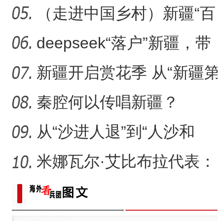
桌？
（走进中国乡村）新疆“百
年足球村”：民间赛事拉
deepseek“落户”新疆，带
来了什么？
新疆开启赏花季 从“新疆第
一春”启程感受浪漫之旅
秦腔何以传唱新疆？
从“沙进人退”到“人沙和
谐”，新疆何以在“死亡
米娜瓦尔·艾比布拉代表：
让少数民族古籍文字“活