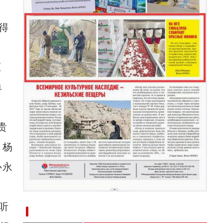
、
得
压
单
贵
，杨
心永
新疆南部红枣采收加工忙
听