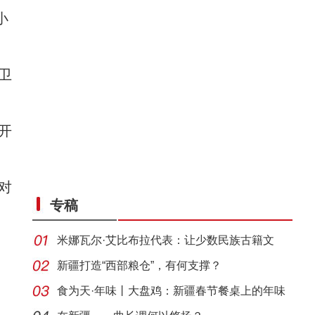
小
卫
开
对
专稿
米娜瓦尔·艾比布拉代表：让少数民族古籍文
字“活
新疆打造“西部粮仓”，有何支撑？
食为天·年味丨大盘鸡：新疆春节餐桌上的年味