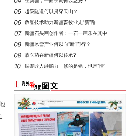
担当
在新疆，一曲长调何以悠扬？
超级隧道何以贯穿天山？
数智技术助力新疆畜牧业走“新”路
新疆石头画创作者：一石一画乐在其中
新疆冰雪产业何以向“新”而行？
蒙医药在新疆何以传承?
锔瓷匠人颜鹏力：修的是瓷，也是“情”
地
血