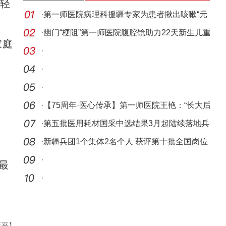
芳轻
·
第一师医院病理科援疆专家为患者揪出咳嗽“元
凶”
·
幽门“梗阻”第一师医院腹腔镜助力22天新生儿重
家庭
获
·
·
·
·
【75周年·医心传承】第一师医院王艳：“长大后
我
·
第五批医用耗材国采中选结果3月起陆续落地兵
团
·
新疆兵团1个集体2名个人 获评第十批全国岗位
学雷锋
·
最
·
亚平】