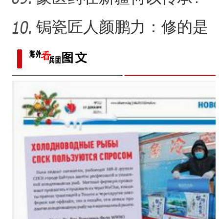
锔瓷匠人颜鹏力：修的是
瓷，也是“情”