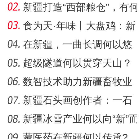
让少数民族古籍文字“活
新疆打造“西部粮仓”，有何
支撑？
食为天·年味丨大盘鸡：新
疆春节餐桌上的年味担当
在新疆，一曲长调何以悠
扬？
超级隧道何以贯穿天山？
数智技术助力新疆畜牧业
走“新”路
新疆石头画创作者：一石
一画乐在其中
新疆冰雪产业何以向“新”而
行？
蒙医药在新疆何以传承?