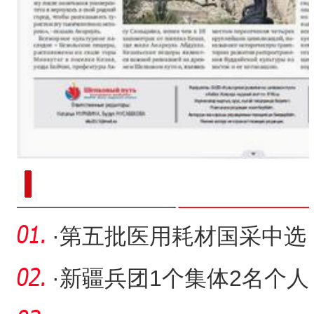
新疆南部红枣采收加工
·
第五批医用耗材国采中选
结果3月起陆续落地兵团
·
新疆兵团1个集体2名个人