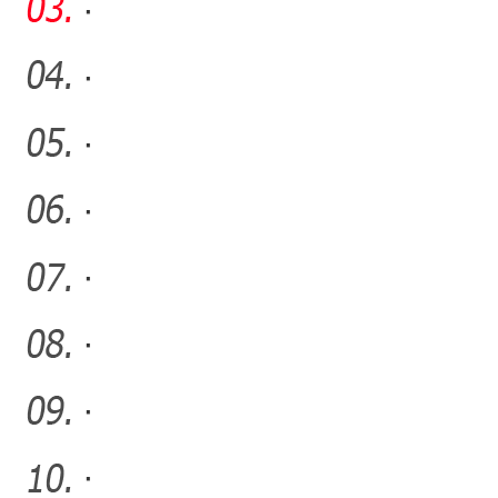
获评第十批全国岗位学雷
·
锋
·
·
·
·
·
·
·