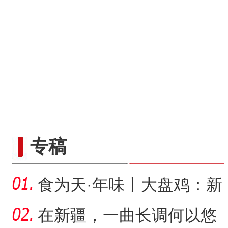
野生天鹅飞抵新疆开
专稿
食为天·年味丨大盘鸡：新
疆春节餐桌上的年味担当
在新疆，一曲长调何以悠