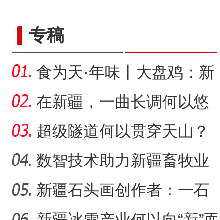
野生天鹅飞抵新疆开
专稿
食为天·年味丨大盘鸡：新
疆春节餐桌上的年味担当
在新疆，一曲长调何以悠
扬？
超级隧道何以贯穿天山？
数智技术助力新疆畜牧业
走“新”路
新疆石头画创作者：一石
侨乡故事 | 从游客到创客：
一画乐在其中
新疆冰雪产业何以向“新”而