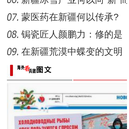
行？
蒙医药在新疆何以传承?
锔瓷匠人颜鹏力：修的是
瓷，也是“情”
在新疆荒漠中蝶变的文明
村镇
侨乡故事 | 新疆吐鲁番烘焙师