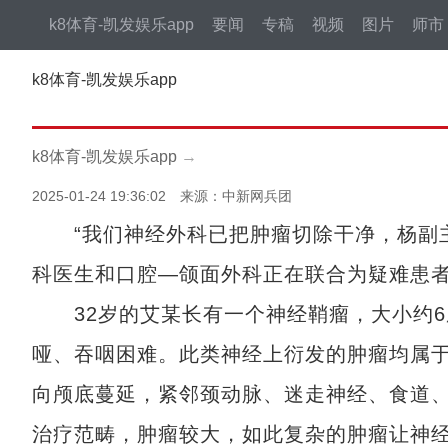
k8体育-凯发娱乐app
要闻
专稿
视频
图片
师市
k8体育-凯发娱乐app
k8体育-凯发娱乐app
→
2025-01-24 19:36:02 来源：中新网兵团
“我们神经外科已把肿瘤切除干净，杨副主
科医生和口腔—颌面外科正在联合为疑难患
32岁的艾某长有一个神经鞘瘤，大小约6
哑、吞咽困难。此类神经上衍发的肿瘤均属
向颅底蔓延，紧邻颈动脉、迷走神经、食道
治疗范畴，肿瘤较大，如此复杂的肿瘤让神