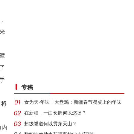
，
来
障
了
野生天鹅飞抵新疆开都河越冬
手
专稿
食为天·年味丨大盘鸡：新疆春节餐桌上的年味
利将
担当
在新疆，一曲长调何以悠扬？
超级隧道何以贯穿天山？
颈内