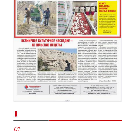
新疆南部红枣采收加工忙
·