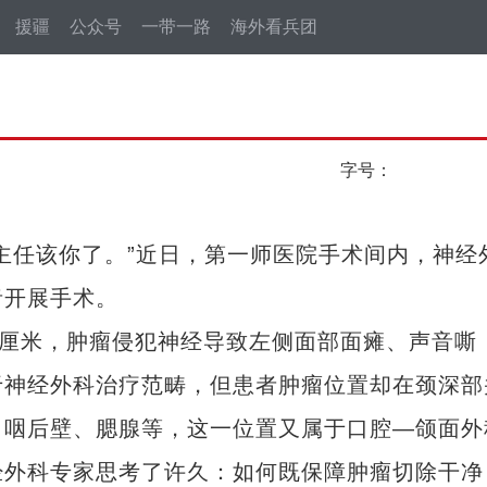
援疆
公众号
一带一路
海外看兵团
字号：
任该你了。”近日，第一师医院手术间内，神经
者开展手术。
厘米，肿瘤侵犯神经导致左侧面部面瘫、声音嘶
于神经外科治疗范畴，但患者肿瘤位置却在颈深部
、咽后壁、腮腺等，这一位置又属于口腔—颌面外
经外科专家思考了许久：如何既保障肿瘤切除干净