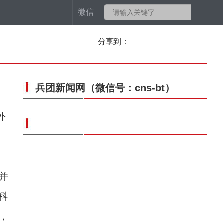
微信
分享到：
兵团新闻网
（微信号：cns-bt）
外
并
科
，