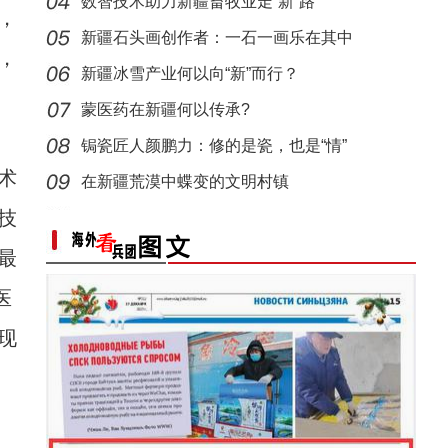
数智技术助力新疆畜牧业走“新”路
，
侨乡故事 | 从游客到创客：爱上喀什“慢生活
新疆石头画创作者：一石一画乐在其中
，
新疆冰雪产业何以向“新”而行？
蒙医药在新疆何以传承?
锔瓷匠人颜鹏力：修的是瓷，也是“情”
术
在新疆荒漠中蝶变的文明村镇
技
最
侨乡故事 | 新疆吐鲁番烘焙师“复刻”1400年
医
现