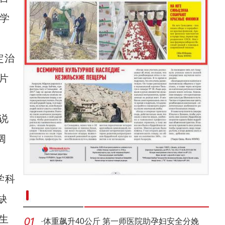
我学
定治
片
说
阔
学科
新疆南部红枣采收加工忙
缺
生
·
体重飙升40公斤 第一师医院助孕妇安全分娩