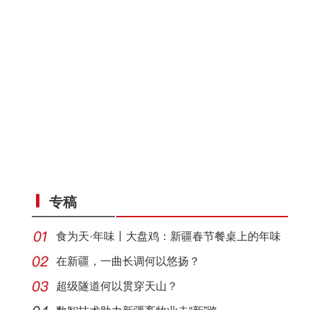
野生天鹅飞抵新疆开都河越冬
专稿
食为天·年味丨大盘鸡：新疆春节餐桌上的年味
担当
在新疆，一曲长调何以悠扬？
超级隧道何以贯穿天山？