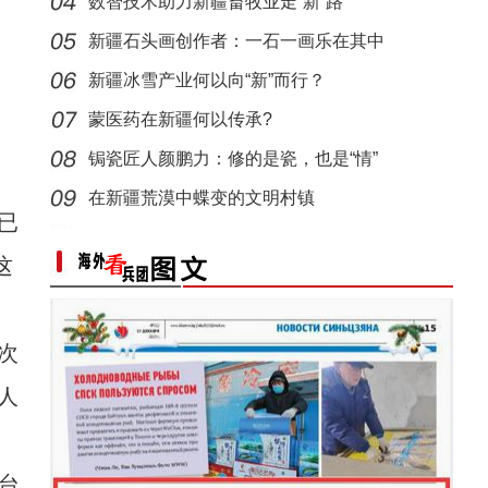
数智技术助力新疆畜牧业走“新”路
侨乡故事 | 从游客到创客：爱上喀什“慢生活
新疆石头画创作者：一石一画乐在其中
新疆冰雪产业何以向“新”而行？
蒙医药在新疆何以传承?
锔瓷匠人颜鹏力：修的是瓷，也是“情”
在新疆荒漠中蝶变的文明村镇
已
这
侨乡故事 | 新疆吐鲁番烘焙师“复刻”1400年
次
人
台