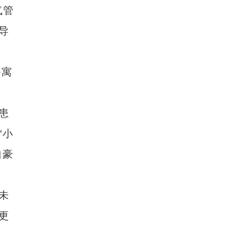
气管
新疆兵团冷水鱼热销
导
公寓
患
“小
自豪
未
更