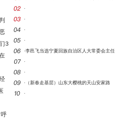
·
·
判
·
恶
·
们3
·
李邑飞当选宁夏回族自治区人大常委会主任
在
·
·
经
·
（新春走基层）山东大樱桃的天山安家路
医
·
“呼