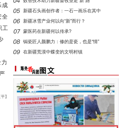
数智技术助力新疆畜牧业走“新”路
乐成
侨乡故事 | 从游客到创客：爱上喀什“慢生活
新疆石头画创作者：一石一画乐在其中
安全
新疆冰雪产业何以向“新”而行？
职工
蒙医药在新疆何以传承?
少
锔瓷匠人颜鹏力：修的是瓷，也是“情”
在新疆荒漠中蝶变的文明村镇
全力
严
侨乡故事 | 新疆吐鲁番烘焙师“复刻”1400年
亚平】