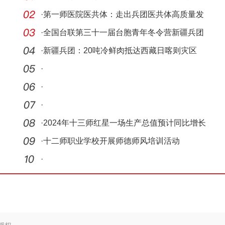
·
第一师医院医共体：走出兵团医共体高质量发
展的特
·
全国台联第三十一届台胞青年冬令营新疆兵团
分营开
·
新疆兵团：20吨冷鲜肉抵达西藏日喀则灾区
·
·
·
·
2024年十三师红星一场生产总值预计同比增长
8%
·
十二师职业学校开展师德师风培训活动
·