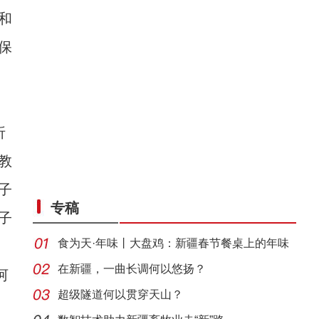
和
保
、
折
教
野生天鹅飞抵新疆开都河越冬
子
专稿
子
食为天·年味丨大盘鸡：新疆春节餐桌上的年味
担当
在新疆，一曲长调何以悠扬？
河
超级隧道何以贯穿天山？