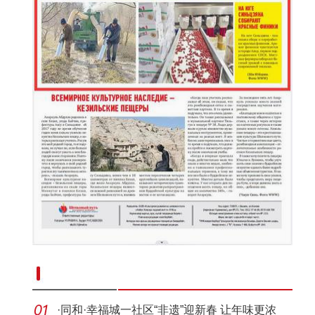
新疆南部红枣采收加工忙
·
同和·幸福城一社区“非遗”迎新春 让年味更浓