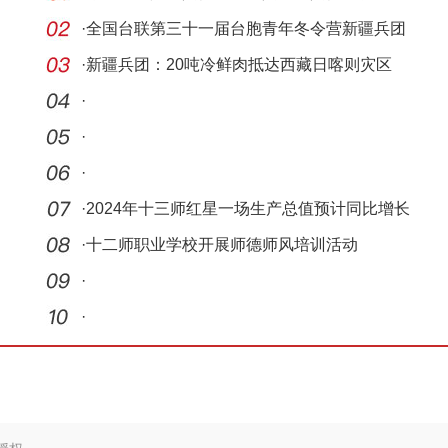
展的特
·
全国台联第三十一届台胞青年冬令营新疆兵团
分营开
·
新疆兵团：20吨冷鲜肉抵达西藏日喀则灾区
·
·
·
·
2024年十三师红星一场生产总值预计同比增长
8%
·
十二师职业学校开展师德师风培训活动
·
·