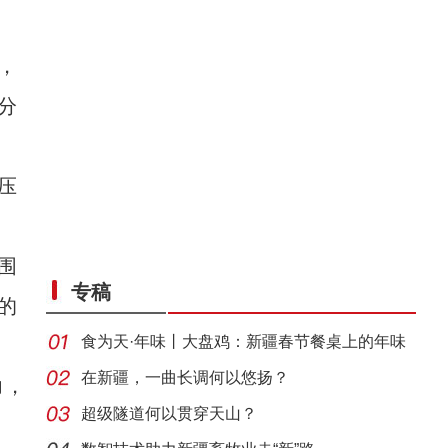
，
分
压
野生天鹅飞抵新疆开都河越冬
围
专稿
的
食为天·年味丨大盘鸡：新疆春节餐桌上的年味
担当
在新疆，一曲长调何以悠扬？
力，
超级隧道何以贯穿天山？