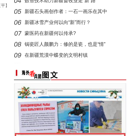
数智技术助力新疆畜牧业走“新”路
亚平】
侨乡故事 | 从游客到创客：爱上喀什“慢生活
新疆石头画创作者：一石一画乐在其中
新疆冰雪产业何以向“新”而行？
蒙医药在新疆何以传承?
锔瓷匠人颜鹏力：修的是瓷，也是“情”
在新疆荒漠中蝶变的文明村镇
侨乡故事 | 新疆吐鲁番烘焙师“复刻”1400年