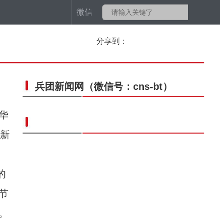
微信
分享到：
兵团新闻网
（微信号：cns-bt）
华
迎新
的
节
。