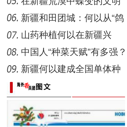
瓷，也是“情”
在新疆荒漠中蝶变的文明
侨乡故事 | 新疆吐鲁番烘焙师
村镇
新疆和田团城：何以从“鸽
子巷”到网红打卡地
山药种植何以在新疆兴
起？
中国人“种菜天赋”有多强？
戈壁荒漠变“智慧农场
新疆何以建成全国单体种
植面积最大油莎豆示范基
地