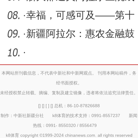
功完成首例翼腭窝神经鞘
·
幸福，可感可及——第十
瘤
二师2024年回眸·民生答卷
·
新疆阿拉尔：惠农金融鼓
起“口袋”职工受益守好“
·
本网站所刊载信息，不代表中新社和中新网观点。 刊用本网站稿件，务
经书面授权。
未经授权禁止转载、摘编、复制及建立镜像，违者将依法追究法律责任。
[] [] [ ] [] 总机：86-10-87826688
制作：中新社新疆分社 k8体育的技术支持：0991-8557237 新闻
热线：0991- 8550320 / 8556479
k8体育 copyright ©1999-2024 chinanews.com. all rights reserved