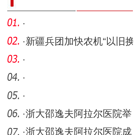
·
·
新疆兵团加快农机“以旧换
新”助力农业提质增效
·
·
·
·
浙大邵逸夫阿拉尔医院举
办“企业开放日”活动
·
浙大邵逸夫阿拉尔医院成