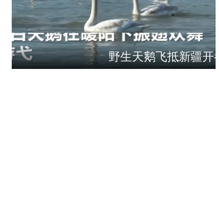
野生天鹅飞抵新疆开