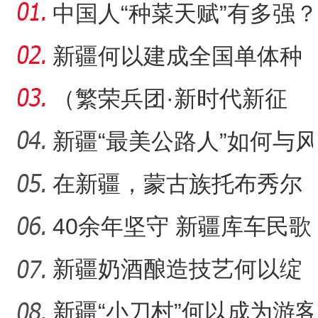
中国人“种菜天赋”有多强？
戈壁荒漠变“智慧农场
新疆何以建成全国单体种
植面积最大油莎豆示范基
（繁荣兵团·新时代新征
地
程）沙漠瀚海中的新疆兵
新疆“最美公路人”如何与风
团
沙“硬碰硬”？
在新疆，蒙古族托布秀尔
音乐何以传承不息？
40余年坚守 新疆库车民歌
传承人用歌声展现非遗魅
新疆奶酒酿造技艺何以绽
力
放光彩？
新疆“小刀村”何以成为游客