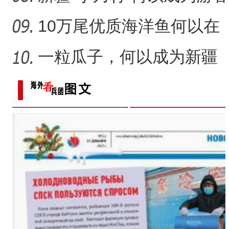
体验非遗技艺打卡地？
10万尾优质海洋鱼何以在
新疆沙漠里安家？
一粒瓜子，何以成为新疆
的名片？
标题：新“食”尚！“小份菜