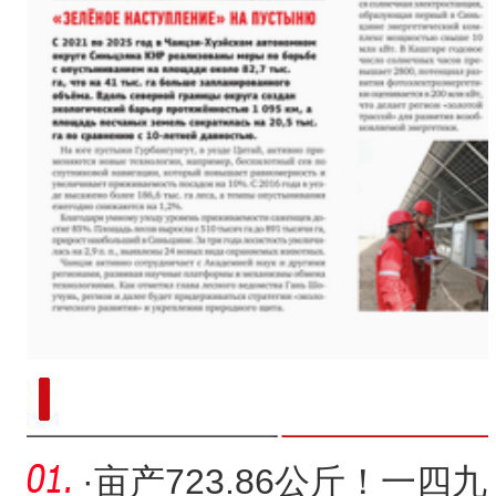
“兵团造”内镶贴片式滴灌带设备
·
亩产723.86公斤！一四九