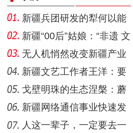
新疆兵团研发的犁何以能
走出国门？
新疆“00后”姑娘：“非遗 文
创”让传统文化“潮”
无人机悄然改变新疆产业
生产方式
新疆文艺工作者王洋：要
把美好的家乡唱给更多人
戈壁明珠的生态涅槃：蘑
新疆昭苏垦区麦收“丰
新疆石河子：打造“空中丝路
听
菇湖水库的生态戍边战
新疆网络通信事业快速发
展 拉近世界与新疆距离
人这一辈子，一定要去一