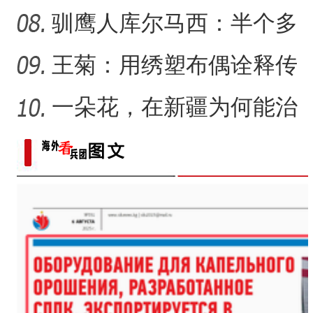
趟新星市！
驯鹰人库尔马西：半个多
世纪的传统文化守望
王菊：用绣塑布偶诠释传
统符号与技艺
一朵花，在新疆为何能治
沙又致富？
2025新疆舌尖上的丝绸之路
新疆石河子：国际物