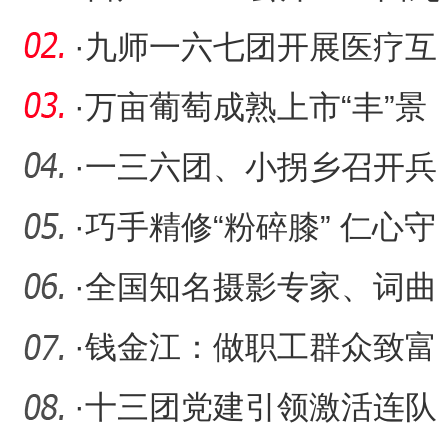
团花生高产万亩示范片单
·
九师一六七团开展医疗互
产
助保障政策宣传活动
·
万亩葡萄成熟上市“丰”景
好
·
一三六团、小拐乡召开兵
地融合庆祝第八个中国农
·
巧手精修“粉碎膝” 仁心守
民
护“冀疆情”
·
全国知名摄影专家、词曲
作家采风创作团走进第十
·
钱金江：做职工群众致富
三
路上的“领路人”
·
十三团党建引领激活连队