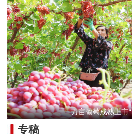
万亩葡萄成熟上市“
第一师六团西梅进
专稿