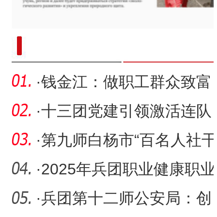
“兵团造”内镶贴片式滴灌带设备
·
钱金江：做职工群众致富
路上的“领路人”
·
十三团党建引领激活连队
经济发展新引擎
·
第九师白杨市“百名人社干
部助百企”惠企服务活动
·
2025年兵团职业健康职业
技能竞赛决赛举行
·
兵团第十二师公安局：创