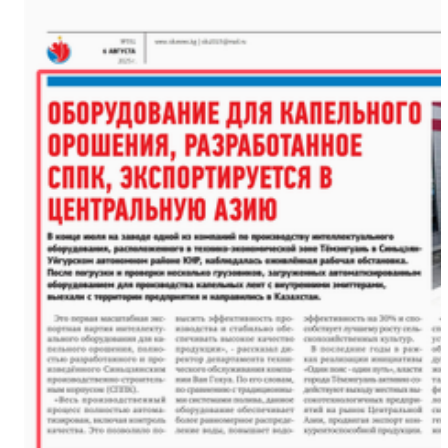
新疆戈壁滩上番茄
新疆石河子：国际物