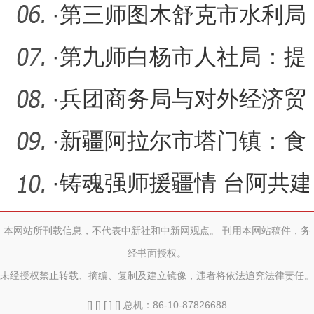
新案件评查机制 纵深推进
·
第三师图木舒克市水利局
执
狠抓干部作风建设 锻造过
·
第九师白杨市人社局：提
硬
升党建品牌效应 引领人社
·
兵团商务局与对外经济贸
事
易大学签署战略合作协议
·
新疆阿拉尔市塔门镇：食
用辣椒采摘忙 职工增收前
·
铸魂强师援疆情 台阿共建
景
谱华章
本网站所刊载信息，不代表中新社和中新网观点。 刊用本网站稿件，务
经书面授权。
未经授权禁止转载、摘编、复制及建立镜像，违者将依法追究法律责任。
[] [] [ ] [] 总机：86-10-87826688