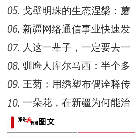
把美好的家乡唱给更多人
戈壁明珠的生态涅槃：蘑
2025新疆舌尖上的丝绸之路
新疆石河子：打造“空中丝路
听
菇湖水库的生态戍边战
新疆网络通信事业快速发
展 拉近世界与新疆距离
人这一辈子，一定要去一
趟新星市！
驯鹰人库尔马西：半个多
世纪的传统文化守望
王菊：用绣塑布偶诠释传
统符号与技艺
一朵花，在新疆为何能治
沙又致富？