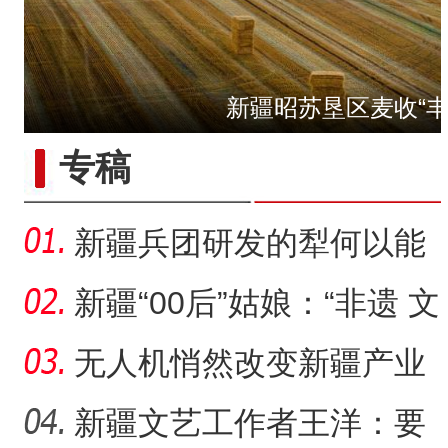
新疆昭苏垦区麦收“丰
第一师六团西梅进
专稿
新疆兵团研发的犁何以能
走出国门？
新疆“00后”姑娘：“非遗 文
创”让传统文化“潮”
无人机悄然改变新疆产业
生产方式
新疆文艺工作者王洋：要