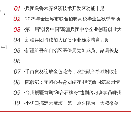
·
兵团乌鲁木齐经济技术开发区动能十足
障，
·
2025年全国城市联合招聘高校毕业生秋季专场
。
活动在
·
第十届“创客中国”新疆兵团中小企业创新创业大
赛
·
新疆兵团持续加大优质企业梯度培育力度
亚平】
·
新疆维吾尔自治区医保局党组成员、副局长赵
黎接受
·
·
千亩食葵绽放金色花海，农旅融合绘就增收新
图景
·
陈彦斌：守初心共育团结花 担使命同筑家园情
·
台州援疆首期“和合石榴籽”越剧传习班学员嵊州
寻
·
小切口搞定大麻烦！第一师医院为一大叔微创
取出“