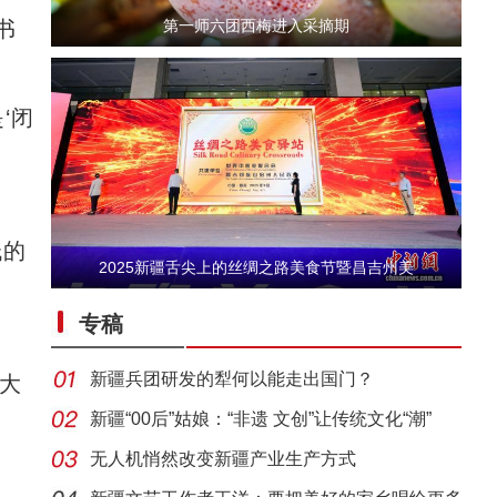
书
第一师六团西梅进入采摘期
‘闭
低的
2025新疆舌尖上的丝绸之路美食节暨昌吉州美
新疆石河子：打造“空中丝路”现代物流新枢
专稿
新疆兵团研发的犁何以能走出国门？
大
新疆“00后”姑娘：“非遗 文创”让传统文化“潮”
无人机悄然改变新疆产业生产方式