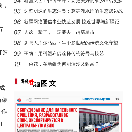
新疆文艺工作者王洋：要把美好的家乡唱给更多
赖，
新疆戈壁滩上番茄晾晒忙
新疆石河子：国际物流枢纽新城
人听
戈壁明珠的生态涅槃：蘑菇湖水库的生态戍边战
新疆网络通信事业快速发展 拉近世界与新疆距
方
离
人这一辈子，一定要去一趟新星市！
驯鹰人库尔马西：半个多世纪的传统文化守望
打造
王菊：用绣塑布偶诠释传统符号与技艺
一朵花，在新疆为何能治沙又致富？
海外华文媒体打卡新疆喀什古城 感受民俗风情
许登金：戈壁滩上的绿色誓言
成
场渠
合作
样