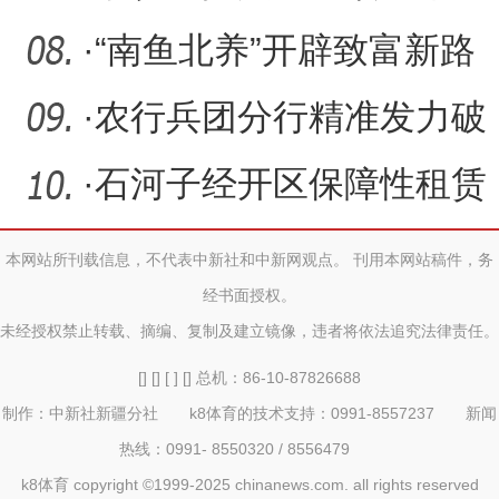
师医院为一大叔微创取出“
·
“南鱼北养”开辟致富新路
径——一四九团养殖罗非
·
农行兵团分行精准发力破
解小微企业融资难题
·
石河子经开区保障性租赁
住房首批房源交付
本网站所刊载信息，不代表中新社和中新网观点。 刊用本网站稿件，务
经书面授权。
未经授权禁止转载、摘编、复制及建立镜像，违者将依法追究法律责任。
[] [] [ ] [] 总机：86-10-87826688
制作：中新社新疆分社 k8体育的技术支持：0991-8557237 新闻
热线：0991- 8550320 / 8556479
k8体育 copyright ©1999-2025 chinanews.com. all rights reserved