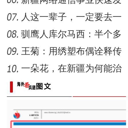
展 拉近世界与新疆距离
人这一辈子，一定要去一
趟新星市！
驯鹰人库尔马西：半个多
世纪的传统文化守望
王菊：用绣塑布偶诠释传
统符号与技艺
一朵花，在新疆为何能治
沙又致富？
海外华文媒体打卡新疆喀什古
许登金：戈壁滩上的