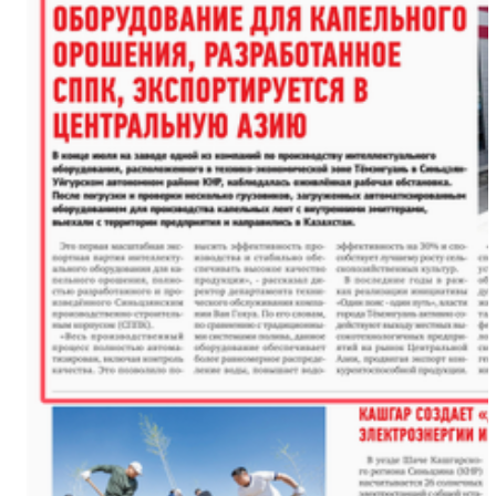
金秋时节丰收忙 万亩