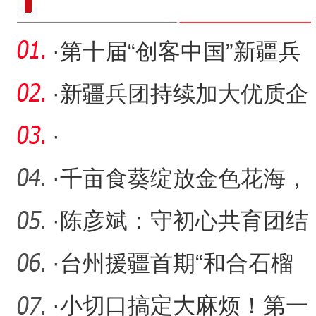
·
第十届“创客中国”新疆兵
团中小企业创新创业大赛
·
新疆兵团持续加大优质企
业梯度培育力度
·
·
千亩食葵绽放金色花海，
农旅融合绘就增收新图景
·
陈彦斌：守初心共育团结
花 担使命同筑家园情
·
台州援疆首期“和合石榴
籽”越剧传习班学员嵊州寻
·
小切口搞定大麻烦！第一