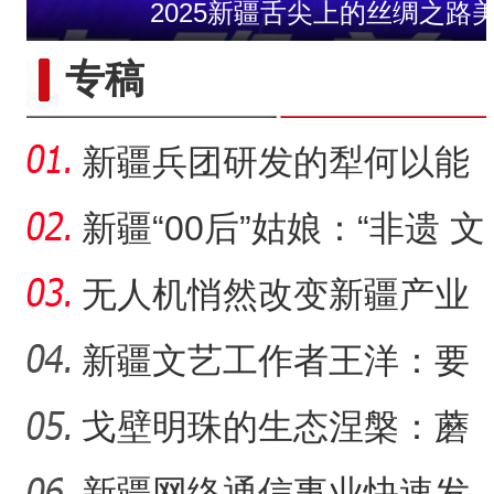
2025新疆舌尖上的丝绸之路
新疆石河子：打造“空中丝路
专稿
新疆兵团研发的犁何以能
走出国门？
新疆“00后”姑娘：“非遗 文
创”让传统文化“潮”
无人机悄然改变新疆产业
生产方式
新疆文艺工作者王洋：要
把美好的家乡唱给更多人
戈壁明珠的生态涅槃：蘑
新疆戈壁滩上番茄
新疆石河子：国际物
听
菇湖水库的生态戍边战
新疆网络通信事业快速发