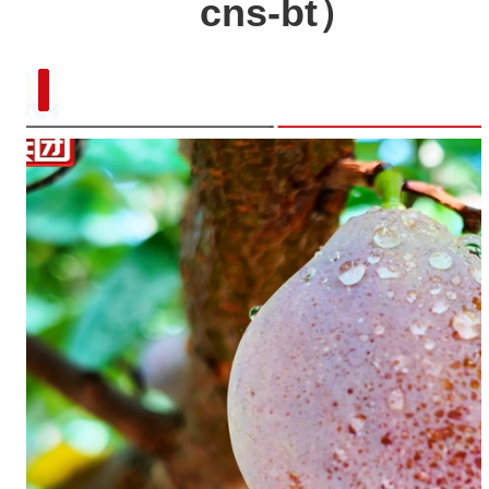
cns-bt）