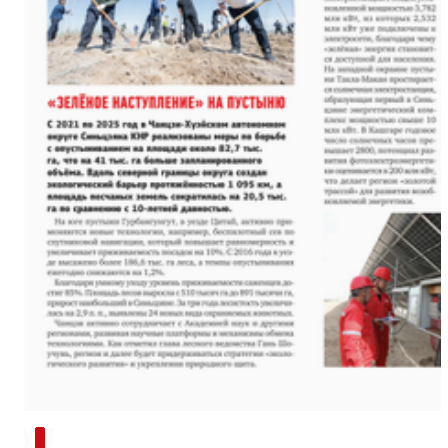
“兵团造”内镶贴片式滴灌带设备