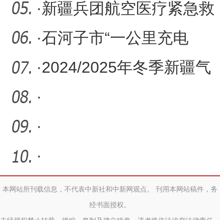
要
工商联通报表扬
·
新疆兵团航空医疗紧急救
援服务实现全域覆盖
·
石河子市“一公里充电
圈”让绿色出行便捷无忧
·
2024/2025年冬季新疆气
温总体偏低 降水较常年少
·
两
·
·
本网站所刊载信息，不代表中新社和中新网观点。 刊用本网站稿件，务
经书面授权。