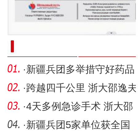
新疆南部红枣采收加工
·
新疆兵团多举措守好药品
安全底线
·
跨越四千公里 浙大邵逸夫
医院妇科致信阿拉尔医院
·
4天多例急诊手术 浙大邵
靳
逸夫阿拉尔医院提醒一定
·
新疆兵团5家单位获全国