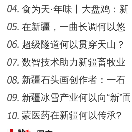
支撑？
食为天·年味丨大盘鸡：新
疆春节餐桌上的年味担当
在新疆，一曲长调何以悠
扬？
超级隧道何以贯穿天山？
数智技术助力新疆畜牧业
走“新”路
新疆石头画创作者：一石
一画乐在其中
新疆冰雪产业何以向“新”而
行？
蒙医药在新疆何以传承?