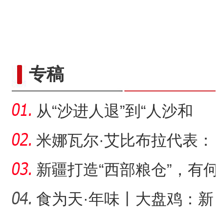
专稿
从“沙进人退”到“人沙和
谐”，新疆何以在“死亡
米娜瓦尔·艾比布拉代表：
让少数民族古籍文字“活
新疆打造“西部粮仓”，有何
支撑？
食为天·年味丨大盘鸡：新