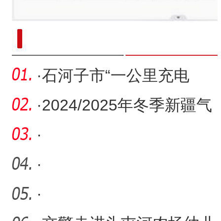
新疆南部红枣采收加工
·
石河子市“一公里充电
圈”让绿色出行便捷无忧
·
2024/2025年冬季新疆气
温总体偏低 降水较常年少
·
两
·
·