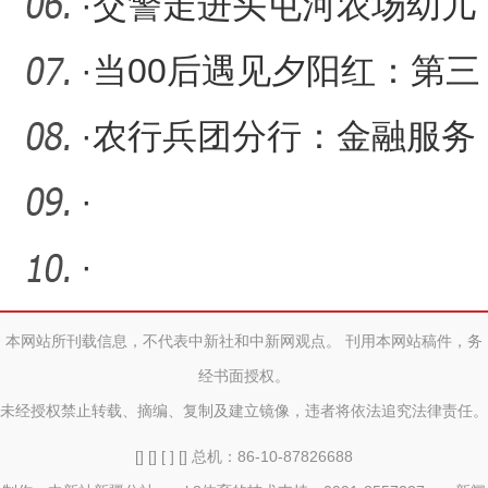
·
交警走进头屯河农场幼儿
园开展主题宣讲活动
·
当00后遇见夕阳红：第三
师图木舒克市破解养老人
·
农行兵团分行：金融服务
才
进社区 消保宣传护民生
·
·
本网站所刊载信息，不代表中新社和中新网观点。 刊用本网站稿件，务
经书面授权。
未经授权禁止转载、摘编、复制及建立镜像，违者将依法追究法律责任。
[] [] [ ] [] 总机：86-10-87826688