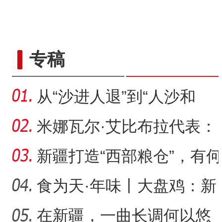
专稿
从“沙进人退”到“人沙和
谐”，新疆何以在“死亡
米娜瓦尔·艾比布拉代表：
让少数民族古籍文字“活
新疆打造“西部粮仓”，有何
支撑？
食为天·年味丨大盘鸡：新
疆春节餐桌上的年味担当
在新疆，一曲长调何以悠