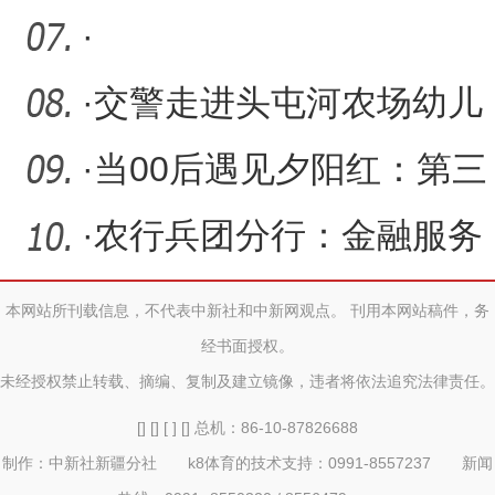
·
·
交警走进头屯河农场幼儿
园开展主题宣讲活动
·
当00后遇见夕阳红：第三
师图木舒克市破解养老人
·
农行兵团分行：金融服务
才
进社区 消保宣传护民生
本网站所刊载信息，不代表中新社和中新网观点。 刊用本网站稿件，务
经书面授权。
未经授权禁止转载、摘编、复制及建立镜像，违者将依法追究法律责任。
[] [] [ ] [] 总机：86-10-87826688
制作：中新社新疆分社 k8体育的技术支持：0991-8557237 新闻