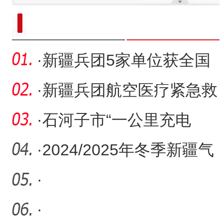
新疆南部红枣采收加工
·
新疆兵团5家单位获全国
工商联通报表扬
·
新疆兵团航空医疗紧急救
援服务实现全域覆盖
·
石河子市“一公里充电
圈”让绿色出行便捷无忧
·
2024/2025年冬季新疆气
温总体偏低 降水较常年少
·
两
·