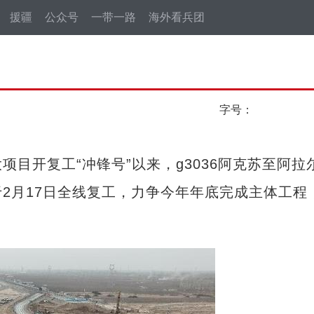
援疆
公众号
一带一路
海外看兵团
字号：
开复工“冲锋号”以来，g3036阿克苏至阿拉
2月17日全线复工，力争今年年底完成主体工程