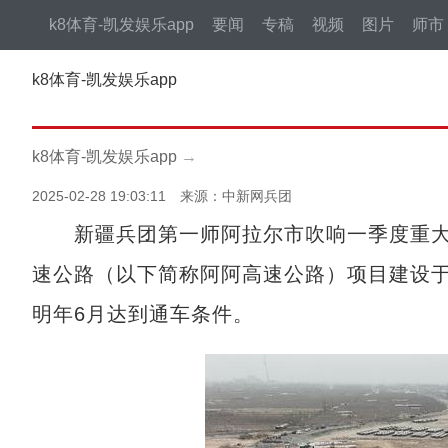
k8体育-凯发娱乐app
要闻
专稿
视频
图片
师市
k8体育-凯发娱乐app
k8体育-凯发娱乐app
→
2025-02-28 19:03:11 来源：中新网兵团
新疆兵团第一师阿拉尔市吹响一季度重大项目
速公路（以下简称阿阿高速公路）项目建设于
明年6月达到通车条件。