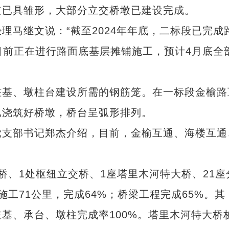
道已具雏形，大部分立交桥墩已建设完成。
马继文说：“截至2024年年底，二标段已完成
，目前正在进行路面底基层摊铺施工，预计4月底全
基、墩柱台建设所需的钢筋笼。在一标段金榆路
已浇筑好桥墩，桥台呈弧形排列。
支部书记郑杰介绍，目前，金榆互通、海楼互通
、1处枢纽立交桥、1座塔里木河特大桥、21座
工71公里，完成64%；桥梁工程完成65%。其
基、承台、墩柱完成率100%。塔里木河特大桥