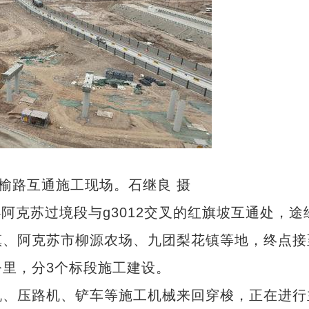
榆路互通施工现场。石继良 摄
4阿克苏过境段与g3012交叉的红旗坡互通处，途
镇、阿克苏市柳源农场、九团梨花镇等地，终点接
0公里，分3个标段施工建设。
、压路机、铲车等施工机械来回穿梭，正在进行