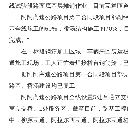
线试验段路面底基层摊铺作业。目前互通匝
阿阿高速公路项目第二合同段项目部副经理
基全线施工的60%，桥涵结构施工的70%
完成。”
在一标段钢筋加工区域，车辆来回装运桩
通施工现场，工人正忙着焊接桥台钢筋笼，
据阿阿高速公路项目第一合同段项目部党
路基、桥涵建设均已复工。
阿阿高速公路项目全线设置5处互通立交桥
离立交桥、1处服务区。截至目前，路基工程施
中，柳源互通、阿拉尔西互通、阿拉尔互通桩