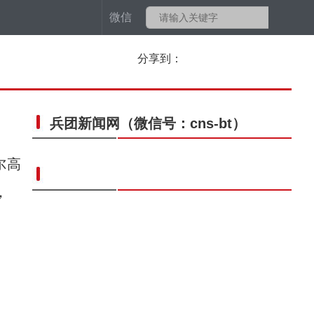
微信
分享到：
兵团新闻网
（微信号：cns-bt）
尔高
，