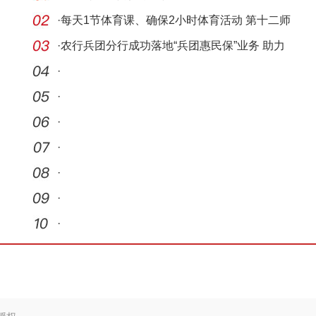
·
每天1节体育课、确保2小时体育活动 第十二师
推行实
·
农行兵团分行成功落地“兵团惠民保”业务 助力
民生
·
·
·
·
·
·
·