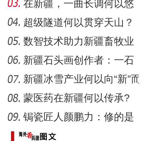
疆春节餐桌上的年味担当
在新疆，一曲长调何以悠
扬？
超级隧道何以贯穿天山？
数智技术助力新疆畜牧业
走“新”路
新疆石头画创作者：一石
一画乐在其中
新疆冰雪产业何以向“新”而
行？
蒙医药在新疆何以传承?
锔瓷匠人颜鹏力：修的是
瓷，也是“情”