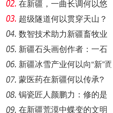
疆春节餐桌上的年味担当
在新疆，一曲长调何以悠
扬？
超级隧道何以贯穿天山？
数智技术助力新疆畜牧业
走“新”路
新疆石头画创作者：一石
一画乐在其中
新疆冰雪产业何以向“新”而
行？
蒙医药在新疆何以传承?
锔瓷匠人颜鹏力：修的是
瓷，也是“情”
在新疆荒漠中蝶变的文明