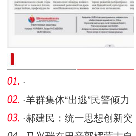
新疆南部红枣采收加工
·
·
羊群集体“出逃”民警倾力
寻回
·
郝建民：统一思想创新突