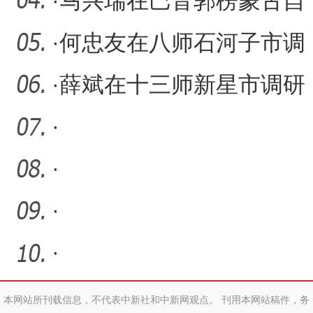
破 早抓快干推进自贸试验
·
马兴瑞在巴音郭楞蒙古自
区
治州和兵团铁门关市调研
·
何忠友在八师石河子市调
研
·
薛斌在十三师新星市调研
·
·
·
·
本网站所刊载信息，不代表中新社和中新网观点。 刊用本网站稿件，务