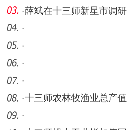
研
·
薛斌在十三师新星市调研
·
·
·
·
·
十三师农林牧渔业总产值
同比增长11.1%
·