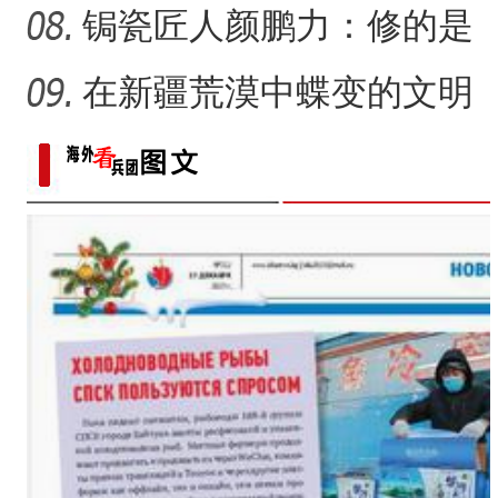
锔瓷匠人颜鹏力：修的是
瓷，也是“情”
在新疆荒漠中蝶变的文明
村镇