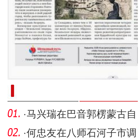
新疆南部红枣采收加工
·
马兴瑞在巴音郭楞蒙古自
治州和兵团铁门关市调研
·
何忠友在八师石河子市调