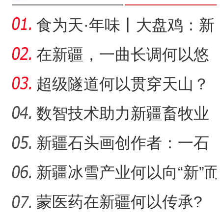
食为天·年味丨大盘鸡：新
疆春节餐桌上的年味担当
在新疆，一曲长调何以悠
扬？
超级隧道何以贯穿天山？
数智技术助力新疆畜牧业
走“新”路
新疆石头画创作者：一石
一画乐在其中
新疆冰雪产业何以向“新”而
行？
蒙医药在新疆何以传承?