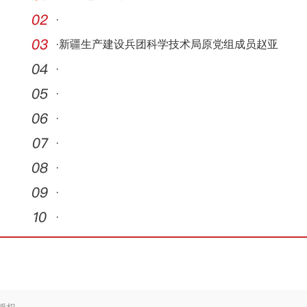
·
·
新疆生产建设兵团科学技术局原党组成员赵亚
忠接受
·
·
·
·
·
·
·