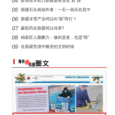
数智技术助力新疆畜牧业走“新”路
侨乡故事 | 从游客到创客：爱上喀什“慢生活
新疆石头画创作者：一石一画乐在其中
新疆冰雪产业何以向“新”而行？
蒙医药在新疆何以传承?
锔瓷匠人颜鹏力：修的是瓷，也是“情”
在新疆荒漠中蝶变的文明村镇
侨乡故事 | 新疆吐鲁番烘焙师“复刻”1400年