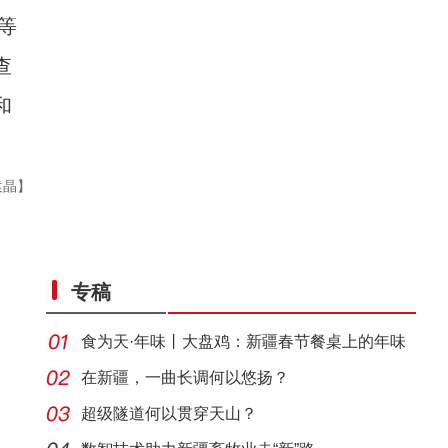
等
查
和
袁晶】
野生天鹅飞抵新疆开都河越冬
专稿
食为天·年味丨大盘鸡：新疆春节餐桌上的年味
担当
在新疆，一曲长调何以悠扬？
超级隧道何以贯穿天山？