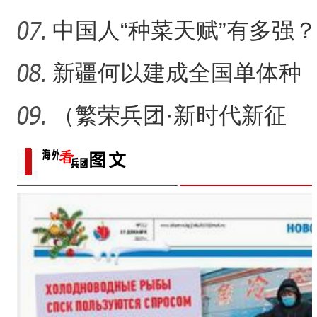
起？
中国人“种菜天赋”有多强？
戈壁荒漠变“智慧农场
新疆何以建成全国单体种
植面积最大油莎豆示范基
（繁荣兵团·新时代新征
地
程）沙漠瀚海中的新疆兵
团