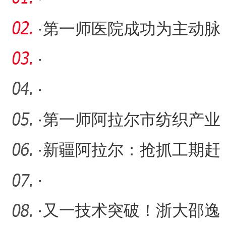
·
第一师医院成功为主动脉
夹层患者实施手术
·
·
·
第一师阿拉尔市纺织产业
园源网荷储项目并网发电
·
新疆阿拉尔：抢抓工期赶
进度 全力以赴“项”前冲
·
·
又一技术突破！浙大邵逸