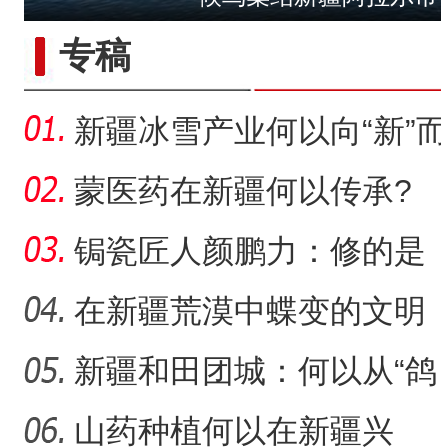
专稿
新疆冰雪产业何以向“新”而
行？
蒙医药在新疆何以传承?
锔瓷匠人颜鹏力：修的是
瓷，也是“情”
在新疆荒漠中蝶变的文明
村镇
新疆和田团城：何以从“鸽
子巷”到网红打卡地
山药种植何以在新疆兴