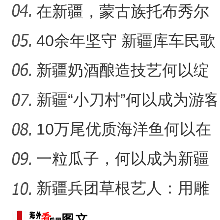
团
沙“硬碰硬”？
在新疆，蒙古族托布秀尔
音乐何以传承不息？
40余年坚守 新疆库车民歌
标题：新“食”尚！“小份菜
传承人用歌声展现非遗魅
新疆奶酒酿造技艺何以绽
力
放光彩？
新疆“小刀村”何以成为游客
体验非遗技艺打卡地？
10万尾优质海洋鱼何以在
新疆沙漠里安家？
一粒瓜子，何以成为新疆
的名片？
新疆兵团草根艺人：用雕
塑述说“兵团故事”雕刻别