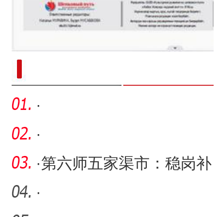
新疆南部红枣采收加工
·
·
·
第六师五家渠市：稳岗补
贴助企业“轻装快跑”
·