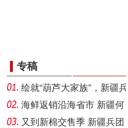
专稿
绘就“葫芦大家族”，新疆兵
团83岁老人为何痴迷烙
海鲜返销沿海省市 新疆何
以成中国的“大漠渔乡”？
又到新棉交售季 新疆兵团