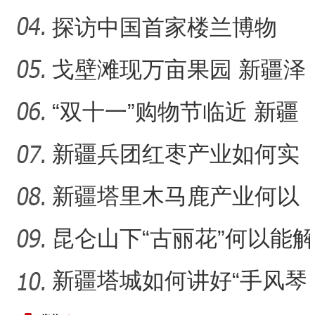
落实棉花质量追溯成效几
探访中国首家楼兰博物
何
馆：“楼兰美女”谜几何？
戈壁滩现万亩果园 新疆泽
普“小苹果”如何成为乡村
“双十一”购物节临近 新疆
本土美妆如何“出圈”？
新疆兵团红枣产业如何实
现高质量发展？
新疆塔里木马鹿产业何以
再现生机？
昆仑山下“古丽花”何以能解
千结？
新疆塔城如何讲好“手风琴