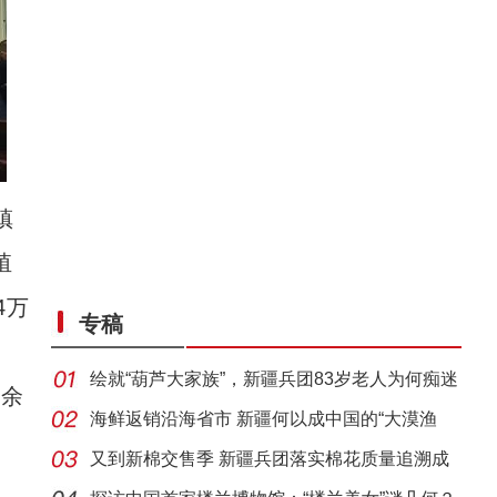
镇
殖
4万
专稿
绘就“葫芦大家族”，新疆兵团83岁老人为何痴迷
3余
烙
海鲜返销沿海省市 新疆何以成中国的“大漠渔
账
乡”？
又到新棉交售季 新疆兵团落实棉花质量追溯成