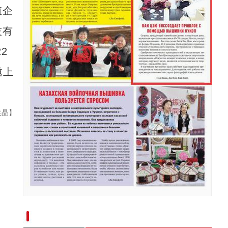
殖企
技有
2
邀上
袁晶】
新疆兵团手艺人用绣塑布偶技艺秀出新疆“老