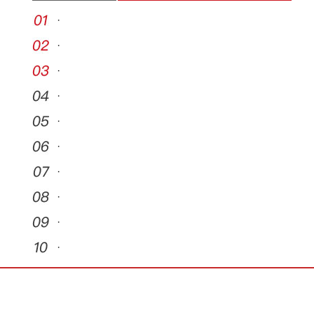
·
·
·
·
·
·
·
·
·
·