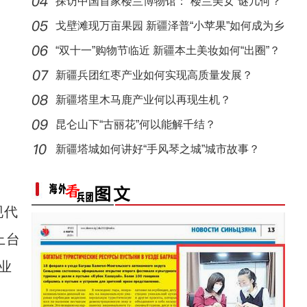
效几何
探访中国首家楼兰博物馆：“楼兰美女”谜几何？
戈壁滩现万亩果园 新疆泽普“小苹果”如何成为乡
村
“双十一”购物节临近 新疆本土美妆如何“出圈”？
新疆兵团红枣产业如何实现高质量发展？
新疆塔里木马鹿产业何以再现生机？
昆仑山下“古丽花”何以能解千结？
新疆塔城如何讲好“手风琴之城”城市故事？
现代
上台
业