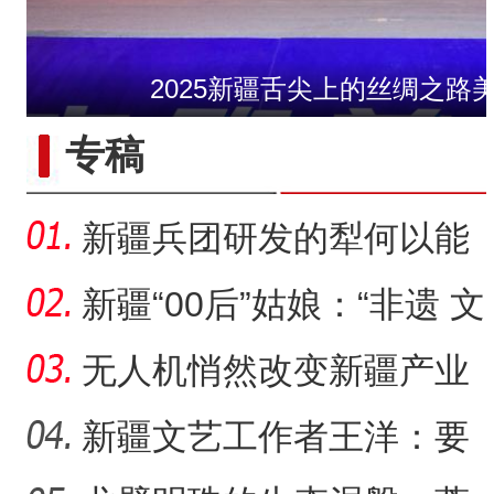
2025新疆舌尖上的丝绸之路
许登金：戈壁滩上的
专稿
新疆兵团研发的犁何以能
走出国门？
新疆“00后”姑娘：“非遗 文
创”让传统文化“潮”
无人机悄然改变新疆产业
生产方式
新疆文艺工作者王洋：要