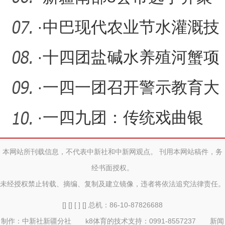
业
阿拉尔！这场邀请赛备受
·
中巴现代农业节水灌溉技
瞩目
术国际培训班结业
·
十四团盐碱水养殖河蟹项
目初见成效 特色产业促振
·
一四一团召开警示教育大
兴
会
·
一四九团：传统戏曲银
幕“焕新” 吸引百余名职工
本网站所刊载信息，不代表中新社和中新网观点。 刊用本网站稿件，务
经书面授权。
群
未经授权禁止转载、摘编、复制及建立镜像，违者将依法追究法律责任。
[] [] [ ] [] 总机：86-10-87826688
制作：中新社新疆分社 k8体育的技术支持：0991-8557237 新闻