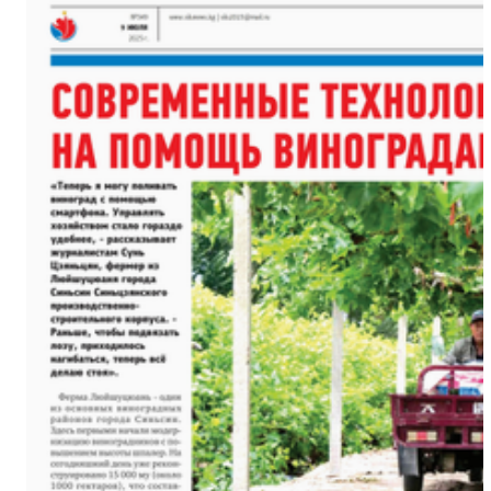
海外华文媒体打卡新疆喀什古
【与你为邻】西班牙机械师
金秋时节丰收忙 万亩