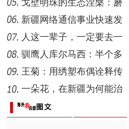
把美好的家乡唱给更多人
戈壁明珠的生态涅槃：蘑
新疆戈壁滩上番茄
【与你为邻】俄罗斯教授：
听
菇湖水库的生态戍边战
新疆网络通信事业快速发
展 拉近世界与新疆距离
人这一辈子，一定要去一
趟新星市！
驯鹰人库尔马西：半个多
世纪的传统文化守望
王菊：用绣塑布偶诠释传
统符号与技艺
一朵花，在新疆为何能治
沙又致富？