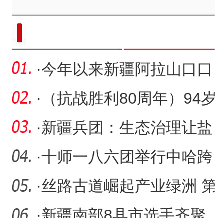
现代科技提升新疆兵团葡萄种
·
今年以来新疆阿拉山口口
岸通行中欧（中亚）班列
·
（抗战胜利80周年）94岁
突
老兵忆80年前晋中平原上
·
新疆兵团：生态治理让盐
的
碱滩变“希望田”
·
十师一八六团举行中哈跨
境自驾旅游发车仪式
·
丝路古道崛起产业绿洲 第
一师阿拉尔市纺织印染产
·
新疆南部8县市选手齐聚