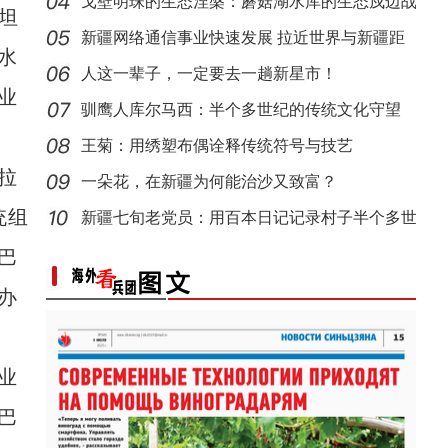
人听
戈壁明珠的生态涅槃：蘑菇湖水库的生态戍边战
坦
新疆戈壁滩上番茄晾晒忙
【与你为邻】俄罗斯教授：有幸成为新疆发展
新疆网络通信事业快速发展 拉近世界与新疆距
水
离
人这一辈子，一定要去一趟新星市！
业
驯鹰人库尔马西：半个多世纪的传统文化守望
王菊：用绣塑布偶诠释传统符号与技艺
拉
一朵花，在新疆为何能治沙又致富？
统组
新疆七旬老党员：用百本日记记录村子半个多世
海外华文媒体打卡新疆喀什古城 感受民俗风情
纪变
巴
【与你为邻】西班牙机械师：希望能感受更多
办
业
巴