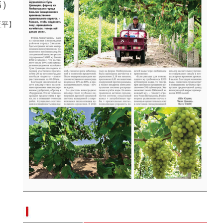
伟）
金秋时节丰收忙 万亩食葵喜丰收
亚平】
现代科技提升新疆兵团葡萄种植效率