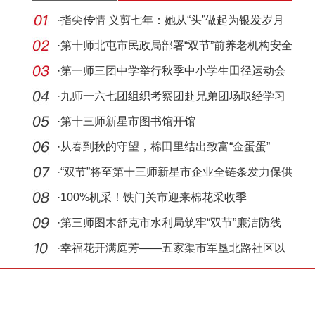
·
指尖传情 义剪七年：她从“头”做起为银发岁月
注入
·
第十师北屯市民政局部署“双节”前养老机构安全
生
·
第一师三团中学举行秋季中小学生田径运动会
·
九师一六七团组织考察团赴兄弟团场取经学习
促发展
·
第十三师新星市图书馆开馆
·
从春到秋的守望，棉田里结出致富“金蛋蛋”
·
“双节”将至第十三师新星市企业全链条发力保供
应
·
100%机采！铁门关市迎来棉花采收季
·
第三师图木舒克市水利局筑牢“双节”廉洁防线
·
幸福花开满庭芳——五家渠市军垦北路社区以
精准治