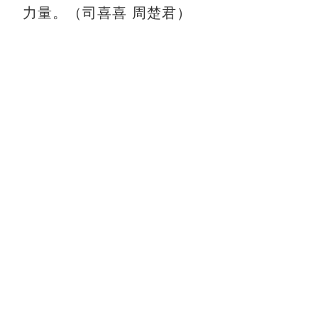
力量。（司喜喜 周楚君）