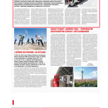
新疆阿克苏：手工艺人木扎帕尔和他的“葫芦
“兵团造”内镶贴片式滴灌带设备出口中亚