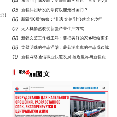
东西问｜陈爱峰：新疆吐峪沟石窟，古文明交汇
新疆阿克苏：长绒棉采收季
【与你为邻】吉国马戏表演技师：这里的人和
见证
新疆兵团研发的犁何以能走出国门？
袁晶】
新疆“00后”姑娘：“非遗 文创”让传统文化“潮”
无人机悄然改变新疆产业生产方式
新疆文艺工作者王洋：要把美好的家乡唱给更多
人听
戈壁明珠的生态涅槃：蘑菇湖水库的生态戍边战
新疆网络通信事业快速发展 拉近世界与新疆距
新疆柯坪：戈壁荒滩上长出“菜篮子”
离
第一师六团西梅进入采摘期