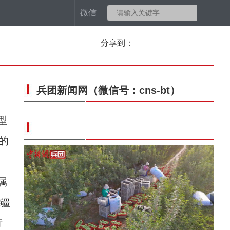
微信
分享到：
兵团新闻网
（微信号：cns-bt）
型
的
属
新疆
行