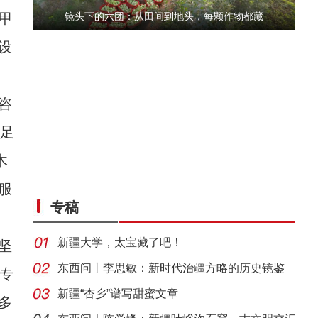
甲
镜头下的六团：从田间到地头，每颗作物都藏
设
咨
立足
木
六团举办花式足球挑战赛
服
专稿
新疆大学，太宝藏了吧！
坚
东西问丨李思敏：新时代治疆方略的历史镜鉴
专
新疆“杏乡”谱写甜蜜文章
多