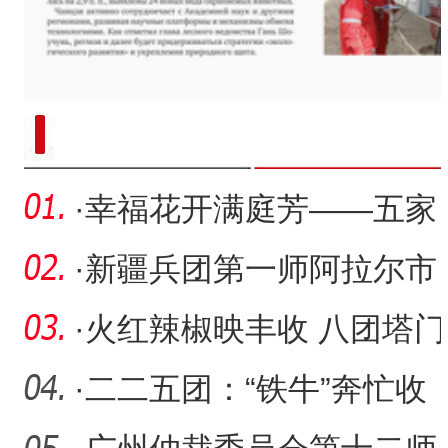
“兵团造”内镶贴片式滴灌带设备
·
幸福花开满庭芳——五家
渠市军垦北路社区以精准
·
新疆兵团第一师阿拉尔市
治
举行向人民英雄敬献花篮
·
火红辣椒映丰收 八团塔门
仪
镇全产业链托起职工“致富
·
二二五团：“铁牛”奔忙收