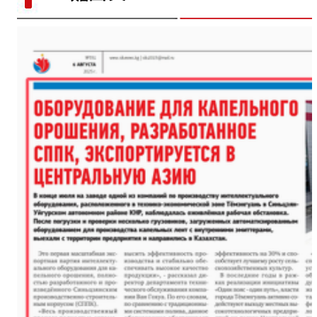
新疆柯坪：戈壁荒滩上长
第一师六团西梅进