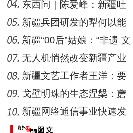
东西问｜陈爱峰：新疆吐
峪沟石窟，古文明交汇见
新疆兵团研发的犁何以能
新疆阿克苏：长绒
【与你为邻】吉国马戏表演
证
走出国门？
新疆“00后”姑娘：“非遗 文
创”让传统文化“潮”
无人机悄然改变新疆产业
生产方式
新疆文艺工作者王洋：要
把美好的家乡唱给更多人
戈壁明珠的生态涅槃：蘑
听
菇湖水库的生态戍边战
新疆网络通信事业快速发
展 拉近世界与新疆距离