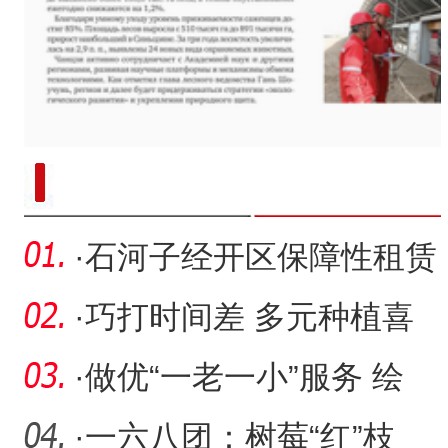
“兵团造”内镶贴片式滴灌带设备
·
石河子经开区保障性租赁
住房首批房源交付
·
巧打时间差 多元种植喜
获“双丰收”
·
做优“一老一小”服务 绘
就“朝夕美好”画卷
·
一六八团：树莓“红”枝