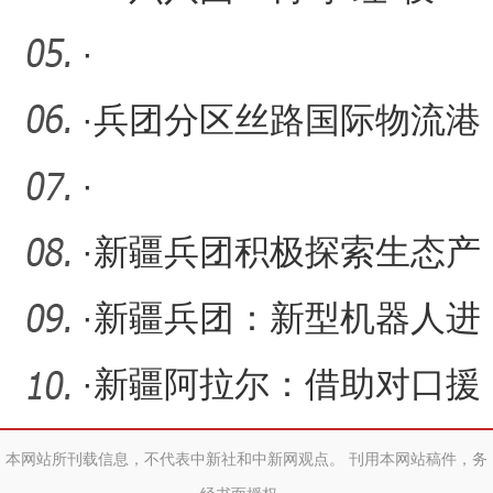
头，果农采收忙
·
·
兵团分区丝路国际物流港
霍尔果斯站铁路专用线项
·
目
·
新疆兵团积极探索生态产
品价值实现机制
·
新疆兵团：新型机器人进
田间 科技赋能农业发展
·
新疆阿拉尔：借助对口援
疆平台 全力打造国家区域
本网站所刊载信息，不代表中新社和中新网观点。 刊用本网站稿件，务