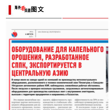
沙又致富？
海外华文媒体打卡新疆喀什古
许登金：戈壁滩上的