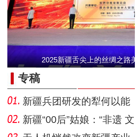
2025新疆舌尖上的丝绸之路
新疆石河子：打造“空中丝路
专稿
新疆兵团研发的犁何以能
走出国门？
新疆“00后”姑娘：“非遗 文