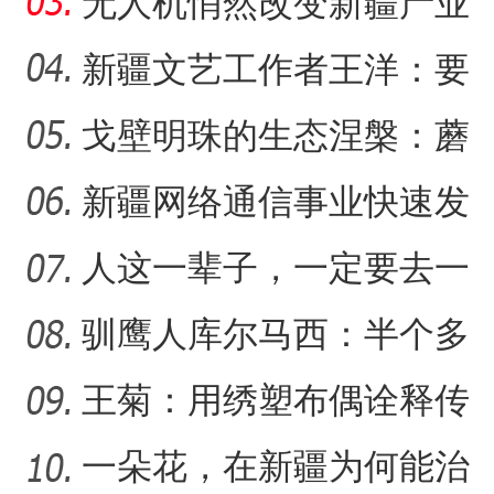
创”让传统文化“潮”
无人机悄然改变新疆产业
生产方式
新疆文艺工作者王洋：要
把美好的家乡唱给更多人
戈壁明珠的生态涅槃：蘑
新疆戈壁滩上番茄
新疆石河子：国际物
听
菇湖水库的生态戍边战
新疆网络通信事业快速发
展 拉近世界与新疆距离
人这一辈子，一定要去一
趟新星市！
驯鹰人库尔马西：半个多
世纪的传统文化守望
王菊：用绣塑布偶诠释传
统符号与技艺
一朵花，在新疆为何能治