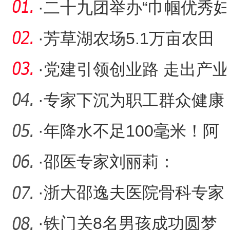
·
二十九团举办“巾帼优秀妇
女事迹”宣讲活动
·
芳草湖农场5.1万亩农田
夏季复播火热进行中
·
党建引领创业路 走出产业
兴旺新图景
·
专家下沉为职工群众健康
增添温暖底色
·
年降水不足100毫米！阿
拉尔偏要在沙漠种出“摇钱
·
邵医专家刘丽莉：
竹
从“无”到“有”，点亮边疆肿
·
浙大邵逸夫医院骨科专家
瘤
赵兴播撒脊柱微创理念“火
·
铁门关8名男孩成功圆梦