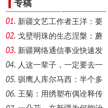
专稿
新疆文艺工作者王洋：要
把美好的家乡唱给更多人
戈壁明珠的生态涅槃：蘑
听
菇湖水库的生态戍边战
新疆网络通信事业快速发
展 拉近世界与新疆距离
人这一辈子，一定要去一
趟新星市！
驯鹰人库尔马西：半个多
“中国新疆民族乐器村”迎来
【与你为邻】古巴歌手lily
世纪的传统文化守望
王菊：用绣塑布偶诠释传