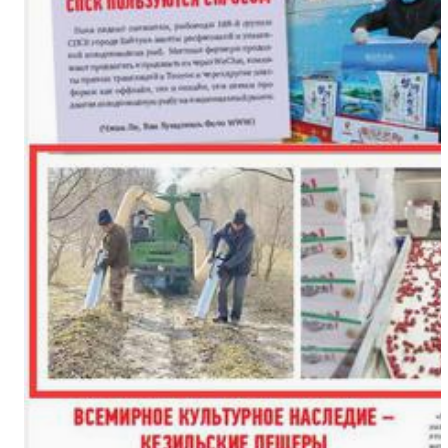
新疆巴音布鲁克野生天