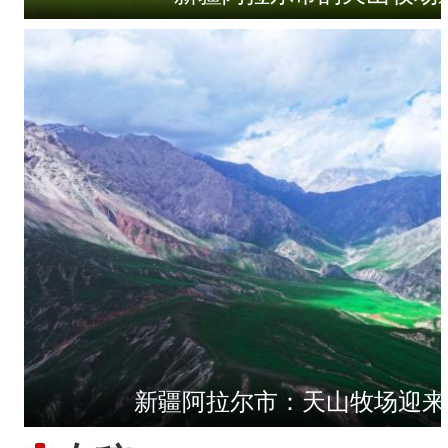
新疆阿拉尔市：天山牧场迎来
【与你为邻】职业攀登者李渊