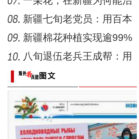
统符号与技艺
一朵花，在新疆为何能治
沙又致富？
新疆七旬老党员：用百本
日记记录村子半个多世纪
新疆棉花种植实现逾99%
变
机械化播种
八旬退伍老兵王成帮：用
半生光阴为城市披绿装
新疆博物馆迎来暑期
【与你为邻】三代巴基斯坦