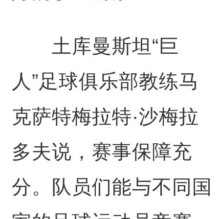
土库曼斯坦“巨
人”足球俱乐部教练马
克萨特梅拉特·沙梅拉
多夫说，赛事保障充
分。队员们能与不同国