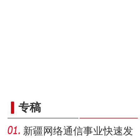
专稿
新疆网络通信事业快速发