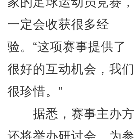
家的足球运动员竞赛，
一定会收获很多经
验。“这项赛事提供了
很好的互动机会，我们
很珍惜。”
据悉，赛事主办方
还将举办研讨会，为参