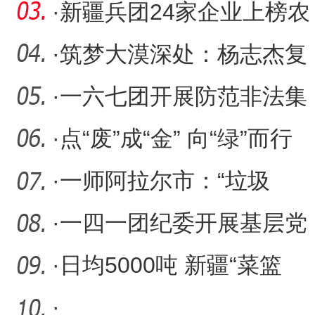
官方兽医
·
新疆兵团24家企业上榜农
业产业化国家重点龙头企
·
筑梦大漠深处：杨志杰复
业
原丝路文化记忆
·
一六七团开展防范非法集
资宣传活动
·
点“废”成“金” 向“绿”而行
·
一师阿拉尔市：“垃圾
山”生态治理变花海
·
一四一团纪委开展基层党
支部党风廉政现场交叉检
·
日均5000吨 新疆“菜篮
查
子”持续发挥保供稳价作用
·