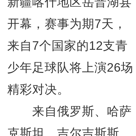
新疆喀什地区岳普湖县
开幕，赛事为期7天，
来自7个国家的12支青
少年足球队将上演26场
精彩对决。
来自俄罗斯、哈萨
克斯坦、吉尔吉斯斯