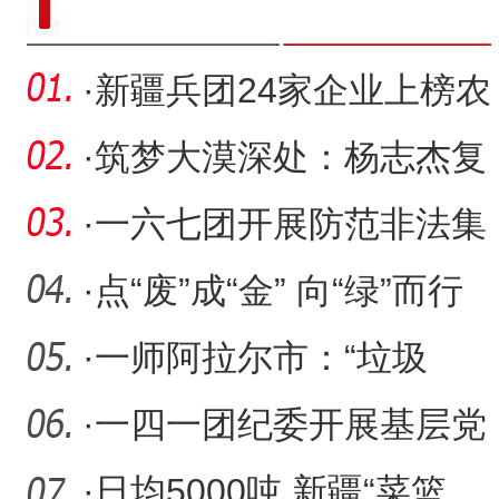
·
新疆兵团24家企业上榜农
业产业化国家重点龙头企
·
筑梦大漠深处：杨志杰复
业
原丝路文化记忆
·
一六七团开展防范非法集
资宣传活动
·
点“废”成“金” 向“绿”而行
·
一师阿拉尔市：“垃圾
山”生态治理变花海
·
一四一团纪委开展基层党
支部党风廉政现场交叉检
·
日均5000吨 新疆“菜篮