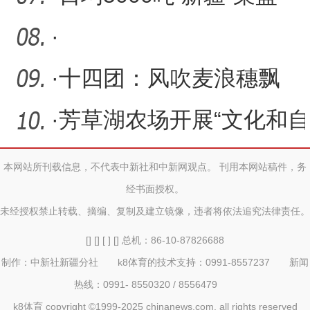
查
子”持续发挥保供稳价作用
·
·
十四团：风吹麦浪穗飘
香，遍地金黄收割忙
·
芳草湖农场开展“文化和自
然遗产日”展演活动
本网站所刊载信息，不代表中新社和中新网观点。 刊用本网站稿件，务
经书面授权。
未经授权禁止转载、摘编、复制及建立镜像，违者将依法追究法律责任。
[] [] [ ] [] 总机：86-10-87826688
制作：中新社新疆分社 k8体育的技术支持：0991-8557237 新闻
热线：0991- 8550320 / 8556479
k8体育 copyright ©1999-2025 chinanews.com. all rights reserved