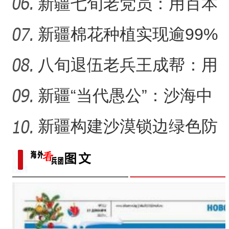
沙又致富？
新疆七旬老党员：用百本
日记记录村子半个多世纪
新疆棉花种植实现逾99%
变
机械化播种
八旬退伍老兵王成帮：用
半生光阴为城市披绿装
新疆“当代愚公”：沙海中
41载“凿”34公里“绿色
新疆构建沙漠锁边绿色防
护带 从“锁边绿化”到“产